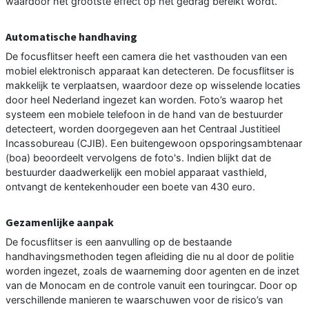
waardoor het grootste effect op het gedrag bereikt wordt.
Automatische handhaving
De focusflitser heeft een camera die het vasthouden van een
mobiel elektronisch apparaat kan detecteren. De focusflitser is
makkelijk te verplaatsen, waardoor deze op wisselende locaties
door heel Nederland ingezet kan worden. Foto’s waarop het
systeem een mobiele telefoon in de hand van de bestuurder
detecteert, worden doorgegeven aan het Centraal Justitieel
Incassobureau (CJIB). Een buitengewoon opsporingsambtenaar
(boa) beoordeelt vervolgens de foto's. Indien blijkt dat de
bestuurder daadwerkelijk een mobiel apparaat vasthield,
ontvangt de kentekenhouder een boete van 430 euro.
Gezamenlijke aanpak
De focusflitser is een aanvulling op de bestaande
handhavingsmethoden tegen afleiding die nu al door de politie
worden ingezet, zoals de waarneming door agenten en de inzet
van de Monocam en de controle vanuit een touringcar. Door op
verschillende manieren te waarschuwen voor de risico’s van