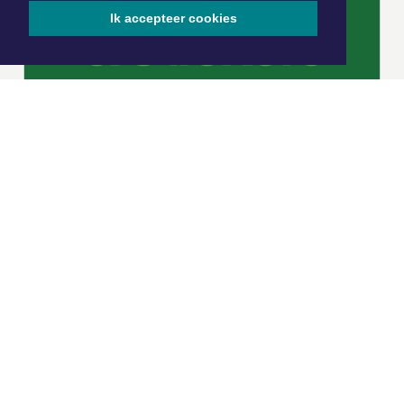
Ik accepteer cookies
|
Nieuws | Sport | Evenementen
Hoofdvestiging:
van Benthuizenlaan 1
1701 BZ Heerhugowaard
072 8200 600
redactie@xyto.nl
www.xyto.nl