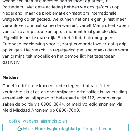
waarin een man drie mensen doodschoot op straat, in
Rotterdam. ‘Met deze actiedag hebben we ons gefocust op
Nederland, maar de problematiek vraagt om internationale
wetgeving op dit gebied. We kunnen het ons eigenlijk niet meer
veroorloven om niét samen te werken’, vertelt Martijn. Het kopen
van zo’n alarmpistool kan op dit moment heel gemakkelijk.
‘Eigenlijk is het té makkelijk. En het feit dat hier nog geen
Europese regelgeving voor is, zorgt ervoor dat we er lastig grip
op krijgen. Het verschil in regelgeving per land maakt deze vorm
van criminaliteit mogelijk en het bemoeilijkt het tegengaan
daarvan.’
Melden
Om effectief op te kunnen treden tegen strafbare feiten,
verdachte situaties en ondermijnende criminaliteit is uw melding
essentieel: bel bij spoed of heterdaad altijd 112, voor overige
zaken de politie via 0900-8844, of meld volledig anoniem via
Meld Misdaad Anoniem op 0800-7000.
politie
,
wapens
,
alarmpistolen
Maak
Noordwijkerdagblad
je Google-favoriet