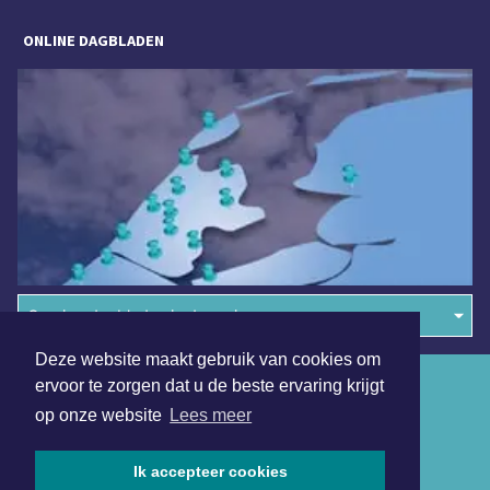
ONLINE DAGBLADEN
Overige dagbladen in de regio
Deze website maakt gebruik van cookies om
Algemene voorwaarden
ervoor te zorgen dat u de beste ervaring krijgt
op onze website
Lees meer
Disclaimer
Privacy Statement
Ik accepteer cookies