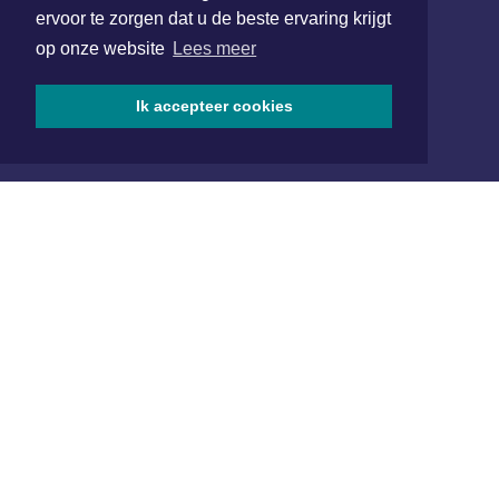
Hoofdvestiging:
ervoor te zorgen dat u de beste ervaring krijgt
van Benthuizenlaan 1
op onze website
Lees meer
1701 BZ Heerhugowaard
072 8200 600
Ik accepteer cookies
redactie@xyto.nl
www.xyto.nl
SOCIAL MEDIA
NIEUWSBRIEF AANMELDEN
Schrijf je in voor onze nieuwsbrief en krijg wekelijks een
samenvatting van alle gebeurtenissen uit jouw regio.
Aanmelden
ONLINE DAGBLADEN