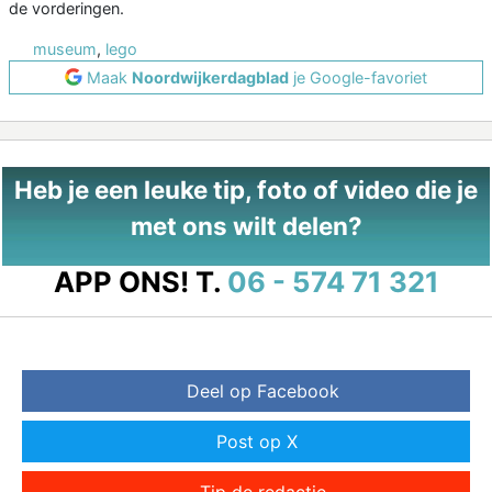
de vorderingen.
museum
,
lego
Maak
Noordwijkerdagblad
je Google-favoriet
Heb je een leuke tip, foto of video die je
met ons wilt delen?
APP ONS!
T.
06 - 574 71 321
Deel op Facebook
Post op X
Tip de redactie