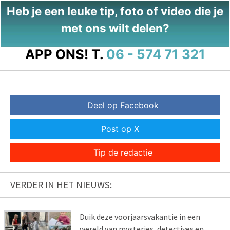
Heb je een leuke tip, foto of video die je
met ons wilt delen?
APP ONS!
T.
06 - 574 71 321
Deel op Facebook
Post op X
Tip de redactie
VERDER IN HET NIEUWS:
Duik deze voorjaarsvakantie in een
wereld van mysteries, detectives en