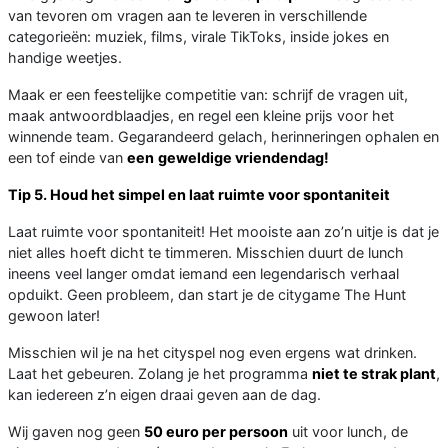
van tevoren om vragen aan te leveren in verschillende
categorieën: muziek, films, virale TikToks, inside jokes en
handige weetjes.
Maak er een feestelijke competitie van: schrijf de vragen uit,
maak antwoordblaadjes, en regel een kleine prijs voor het
winnende team. Gegarandeerd gelach, herinneringen ophalen en
een tof einde van
een
geweldige vriendendag!
Tip 5. Houd het simpel en laat ruimte voor spontaniteit
Laat ruimte voor spontaniteit! Het mooiste aan zo’n uitje is dat je
niet alles hoeft dicht te timmeren. Misschien duurt de lunch
ineens veel langer omdat iemand een legendarisch verhaal
opduikt. Geen probleem, dan start je de citygame The Hunt
gewoon later!
Misschien wil je na het cityspel nog even ergens wat drinken.
Laat het gebeuren. Zolang je het programma
niet te strak plant
,
kan iedereen z’n eigen draai geven aan de dag.
Wij gaven nog geen
50 euro per persoon
uit voor lunch, de