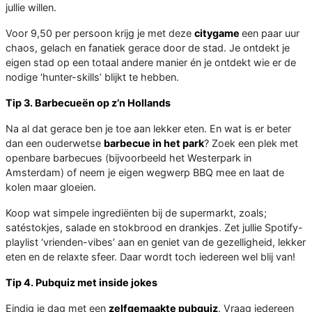
jullie willen.
Voor 9,50 per persoon krijg je met deze
citygame
een paar uur
chaos, gelach en fanatiek gerace door de stad. Je ontdekt je
eigen stad op een totaal andere manier én je ontdekt wie er de
nodige ‘hunter-skills’ blijkt te hebben.
Tip 3. Barbecueën op z’n Hollands
Na al dat gerace ben je toe aan lekker eten. En wat is er beter
dan een ouderwetse
barbecue in het park
? Zoek een plek met
openbare barbecues (bijvoorbeeld het Westerpark in
Amsterdam) of neem je eigen wegwerp BBQ mee en laat de
kolen maar gloeien.
Koop wat simpele ingrediënten bij de supermarkt, zoals;
satéstokjes, salade en stokbrood en drankjes. Zet jullie Spotify-
playlist ‘vrienden-vibes’ aan en geniet van de gezelligheid, lekker
eten en de relaxte sfeer. Daar wordt toch iedereen wel blij van!
Tip 4. Pubquiz met inside jokes
Eindig je dag met een
zelfgemaakte pubquiz
. Vraag iedereen