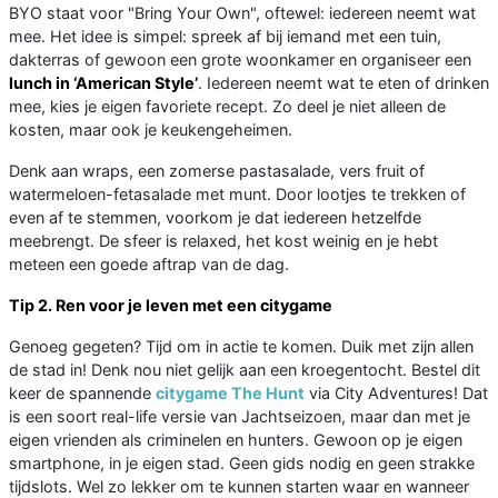
BYO staat voor "Bring Your Own", oftewel: iedereen neemt wat
mee. Het idee is simpel: spreek af bij iemand met een tuin,
dakterras of gewoon een grote woonkamer en organiseer een
lunch in ‘American Style’
. Iedereen neemt wat te eten of drinken
mee, kies je eigen favoriete recept. Zo deel je niet alleen de
kosten, maar ook je keukengeheimen.
Denk aan wraps, een zomerse pastasalade, vers fruit of
watermeloen-fetasalade met munt. Door lootjes te trekken of
even af te stemmen, voorkom je dat iedereen hetzelfde
meebrengt. De sfeer is relaxed, het kost weinig en je hebt
meteen een goede aftrap van de dag.
Tip 2. Ren voor je leven met een citygame
Genoeg gegeten? Tijd om in actie te komen. Duik met zijn allen
de stad in! Denk nou niet gelijk aan een kroegentocht. Bestel dit
keer de spannende
citygame The Hunt
via City Adventures! Dat
is een soort real-life versie van Jachtseizoen, maar dan met je
eigen vrienden als criminelen en hunters. Gewoon op je eigen
smartphone, in je eigen stad. Geen gids nodig en geen strakke
tijdslots. Wel zo lekker om te kunnen starten waar en wanneer