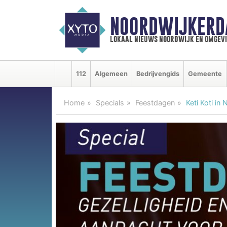
NOORDWIJKERD
lokaal nieuws noordwijk en omgev
112
Algemeen
Bedrijvengids
Gemeente
Home
Specials
Feestdagen
Keti Koti in