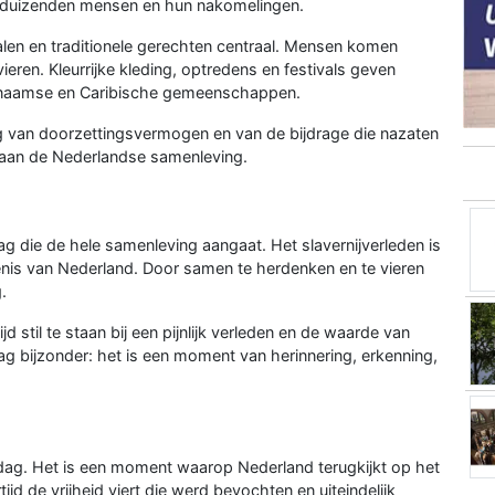
or duizenden mensen en hun nakomelingen.
alen en traditionele gerechten centraal. Mensen komen
ieren. Kleurrijke kleding, optredens en festivals geven
Surinaamse en Caribische gemeenschappen.
ing van doorzettingsvermogen en van de bijdrage die nazaten
aan de Nederlandse samenleving.
ag die de hele samenleving aangaat. Het slavernijverleden is
nis van Nederland. Door samen te herdenken en te vieren
.
ijd stil te staan bij een pijnlijk verleden en de waarde van
dag bijzonder: het is een moment van herinnering, erkenning,
sdag. Het is een moment waarop Nederland terugkijkt op het
tijd de vrijheid viert die werd bevochten en uiteindelijk