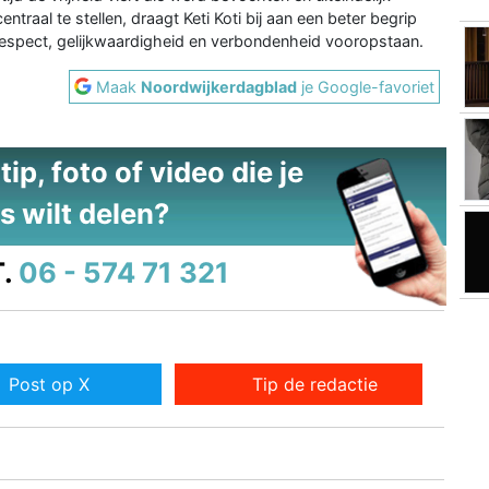
ntraal te stellen, draagt Keti Koti bij aan een beter begrip
respect, gelijkwaardigheid en verbondenheid vooropstaan.
Maak
Noordwijkerdagblad
je Google-favoriet
ip, foto of video die je
s wilt delen?
.
06 - 574 71 321
Post op X
Tip de redactie