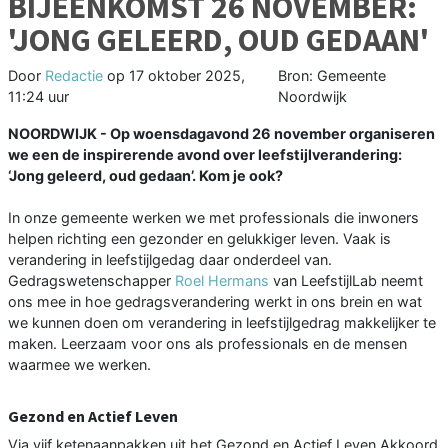
BIJEENKOMST 26 NOVEMBER:
'JONG GELEERD, OUD GEDAAN'
Door
Redactie
op
17 oktober 2025,
Bron: Gemeente
11:24 uur
Noordwijk
NOORDWIJK - Op woensdagavond 26 november organiseren
we een de inspirerende avond over leefstijlverandering:
‘Jong geleerd, oud gedaan’. Kom je ook?
In onze gemeente werken we met professionals die inwoners
helpen richting een gezonder en gelukkiger leven. Vaak is
verandering in leefstijlgedag daar onderdeel van.
Gedragswetenschapper
Roel Hermans
van LeefstijlLab neemt
ons mee in hoe gedragsverandering werkt in ons brein en wat
we kunnen doen om verandering in leefstijlgedrag makkelijker te
maken. Leerzaam voor ons als professionals en de mensen
waarmee we werken.
Gezond en Actief Leven
Via vijf ketenaanpakken uit het Gezond en Actief Leven Akkoord