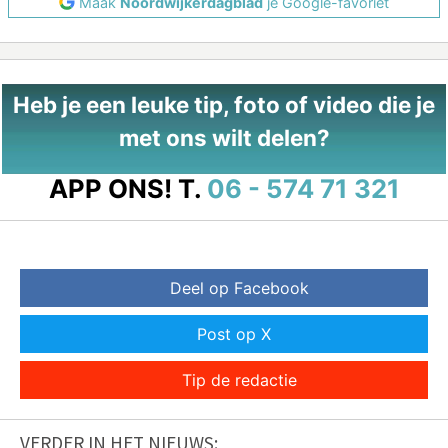
Maak
Noordwijkerdagblad
je Google-favoriet
Heb je een leuke tip, foto of video die je
met ons wilt delen?
APP ONS!
T.
06 - 574 71 321
Deel op Facebook
Post op X
Tip de redactie
VERDER IN HET NIEUWS: