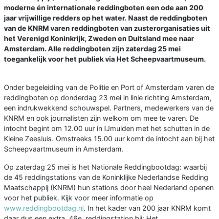
moderne én internationale reddingboten een ode aan 200
jaar vrijwillige redders op het water. Naast de reddingboten
van de KNRM varen reddingboten van zusterorganisaties uit
het Verenigd Koninkrijk, Zweden en Duitsland mee naar
Amsterdam. Alle reddingboten zijn zaterdag 25 mei
toegankelijk voor het publiek via Het Scheepvaartmuseum.
Onder begeleiding van de Politie en Port of Amsterdam varen de
reddingboten op donderdag 23 mei in linie richting Amsterdam,
een indrukwekkend schouwspel. Partners, medewerkers van de
KNRM en ook journalisten zijn welkom om mee te varen. De
intocht begint om 12.00 uur in IJmuiden met het schutten in de
Kleine Zeesluis. Omstreeks 15.00 uur komt de intocht aan bij het
Scheepvaartmuseum in Amsterdam.
Op zaterdag 25 mei is het Nationale Reddingbootdag: waarbij
de 45 reddingstations van de Koninklijke Nederlandse Redding
Maatschappij (KNRM) hun stations door heel Nederland openen
voor het publiek. Kijk voor meer informatie op
www.reddingbootdag.nl
. In het kader van 200 jaar KNRM komt
daar dus een extra, 46e, reddingstation bij: Het