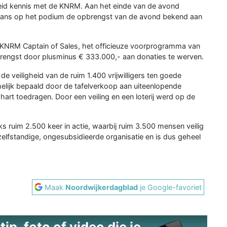
reid kennis met de KNRM. Aan het einde van de avond
mans op het podium de opbrengst van de avond bekend aan
 KNRM Captain of Sales, het officieuze voorprogramma van
brengst door plusminus € 333.000,- aan donaties te werven.
e veiligheid van de ruim 1.400 vrijwilligers ten goede
lijk bepaald door de tafelverkoop aan uiteenlopende
hart toedragen. Door een veiling en een loterij werd op de
 ruim 2.500 keer in actie, waarbij ruim 3.500 mensen veilig
elfstandige, ongesubsidieerde organisatie en is dus geheel
Maak
Noordwijkerdagblad
je Google-favoriet
ip, foto of video die je