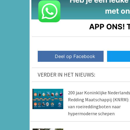
met on
APP ONS!
T
Deel op Facebook
VERDER IN HET NIEUWS:
200 jaar Koninklijke Nederland
Redding Maatschappij (KNRM):
van roeireddingboten naar
hypermoderne schepen