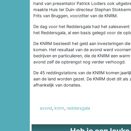
hand van presentator Patrick Lodiers ook uitgeb
maakte Huis ter Duin-directeur Stephan Stokker
Frits van Bruggen, voorzitter van de KNRM.
De dag voor het Reddersgala had het salesevent
het Reddersgala, al een basis gelegd voor de op
De KNRM besteedt het geld aan investeringen die d
komen. Het resultaat van de avond werd voorname
bedrijven en particulieren, die de KNRM een warm 
avond zelf de opbrengst nog verder verhoogd.
De 45 reddingstations van de KNRM komen jaarlijks
aan de land worden gezet. De KNRM doet dit als z
afhankelijk van donaties.
avond
,
knrm
,
reddersgala
Heb je een leuke t