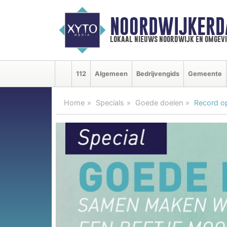
NOORDWIJKERD
lokaal nieuws noordwijk en omgev
112
Algemeen
Bedrijvengids
Gemeente
Home
Specials
Goede doelen
Record o