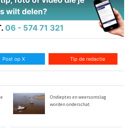
s wilt delen?
.
06 - 574 71 321
Post op X
Tip de redactie
se
Ondieptes en weersomslag
worden onderschat