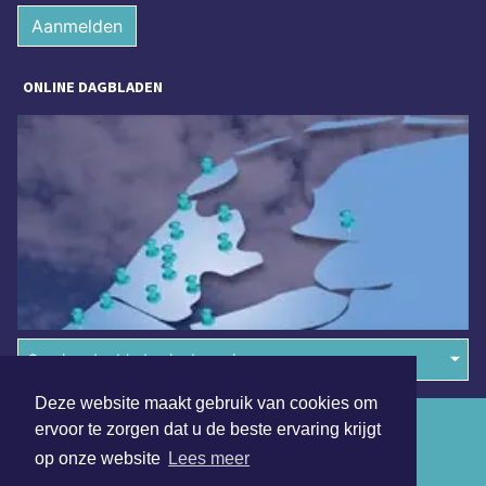
Aanmelden
ONLINE DAGBLADEN
Overige dagbladen in de regio
Deze website maakt gebruik van cookies om
Algemene voorwaarden
ervoor te zorgen dat u de beste ervaring krijgt
op onze website
Lees meer
Disclaimer