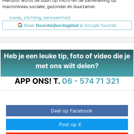
Hierdoor wordt de buurt op micro-en de samenleving op
macroniveau socialer, gezonder én duurzamer.
oranje
,
stichting
,
eenzaamheid
Maak
Noordwijkerdagblad
je Google-favoriet
Heb je een leuke tip, foto of video die je
met ons wilt delen?
APP ONS!
T.
06 - 574 71 321
Deel op Facebook
Post op X