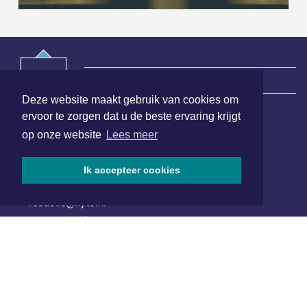
|
Nieuws | Sport | Evenementen
Deze website maakt gebruik van cookies om
ervoor te zorgen dat u de beste ervaring krijgt
Hoofdvestiging:
op onze website
Lees meer
van Benthuizenlaan 1
1701 BZ Heerhugowaard
Ik accepteer cookies
072 8200 600
redactie@xyto.nl
www.xyto.nl
SOCIAL MEDIA
NIEUWSBRIEF AANMELDEN