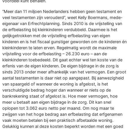
voordeel kunt behalen.
“Meer dan 11 miljoen Nederlanders hebben geen testament en
veel testamenten zijn verouderd”, weet Kelly Boermans, mede-
eigenaar van Erfrechtplanning. Sinds 2010 is de vrijstelling van
de erfbelasting bij kleinkinderen verdubbeld. Daarmee is het
gelijkgetrokken met de vrijstelling erfbelasting van eigen
kinderen en is het fiscaal gunstiger geworden om de kinderen én
kleinkinderen te laten erven. Regelmatig wordt de maximale
vrijstelling voor de erfbelasting – 26.230 euro – aan de
kleinkinderen toebedeeld. Dit gaat echter wel ten koste van de
erfenis van de eigen kinderen. De eigen bijdrage in de zorg is
sinds 2013 onder meer afhankelijk van het vermogen. Een groot
aantal testamenten is daar niet op aangepast. Bij aanwezigheid
van spaargeld of wanneer de woning is afgelost, is het
verschuldigde bedrag hoger dan wanneer er niets op de
bankrekening staat of afgelost is. Hoe meer vermogen, hoe
meer u betaalt aan eigen bijdrage in de zorg. Dit kan snel
oplopen tot 3.062 euro netto per maand. Om nog maar te
zwijgen van het hoge bedrag aan erfbelasting dat erfgenamen
vaak moeten betalen bij een praktisch afbetaalde woning.
Gelukkig kunnen al deze kosten beperkt worden met een goed