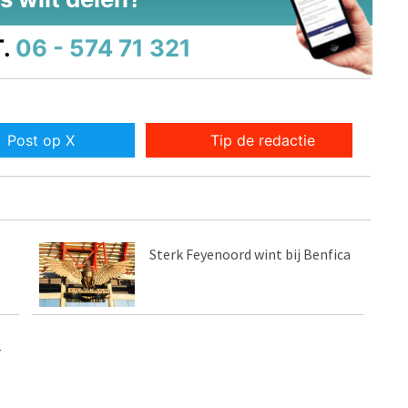
.
06 - 574 71 321
Post op X
Tip de redactie
Sterk Feyenoord wint bij Benfica
-