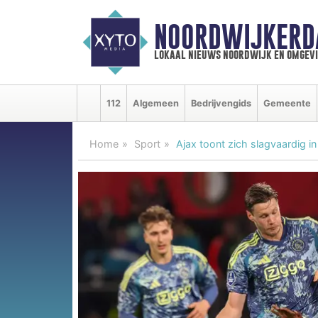
NOORDWIJKERD
lokaal nieuws noordwijk en omgev
112
Algemeen
Bedrijvengids
Gemeente
Home
Sport
Ajax toont zich slagvaardig in