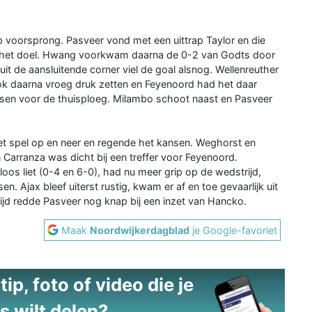
 voorsprong. Pasveer vond met een uittrap Taylor en die
in het doel. Hwang voorkwam daarna de 0-2 van Godts door
 de aansluitende corner viel de goal alsnog. Wellenreuther
ook daarna vroeg druk zetten en Feyenoord had het daar
nsen voor de thuisploeg. Milambo schoot naast en Pasveer
et spel op en neer en regende het kansen. Weghorst en
arranza was dicht bij een treffer voor Feyenoord.
oos liet (0-4 en 6-0), had nu meer grip op de wedstrijd,
. Ajax bleef uiterst rustig, kwam er af en toe gevaarlijk uit
retijd redde Pasveer nog knap bij een inzet van Hancko.
Maak
Noordwijkerdagblad
je Google-favoriet
ip, foto of video die je
s wilt delen?