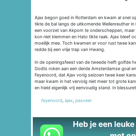
Ajax begon goed in Rotterdam en kwam al snel op
tikte de bal langs de uitkomende Wellenreuther 
een voorzet van Akpom te onderscheppen, maar uit
kon niet klemmen en Hato tikte raak. Ajax bleef 
moeilijk mee. Toch kwamen er voor rust twee ka
redde bij een vrije trap van Hwang.
In de openingsfeest van de tweede helft golfde h
Godts roken aan een derde Amsterdamse goal en C
Feyenoord, dat Ajax vorig seizoen twee keer kansl
maar kwam in het vervolg niet meer tot grote kansen
en hield eigenlijk vrij eenvoudig stand. In blessu
feyenoord
,
ajax
,
pasveer
Heb je een leuke t
met on