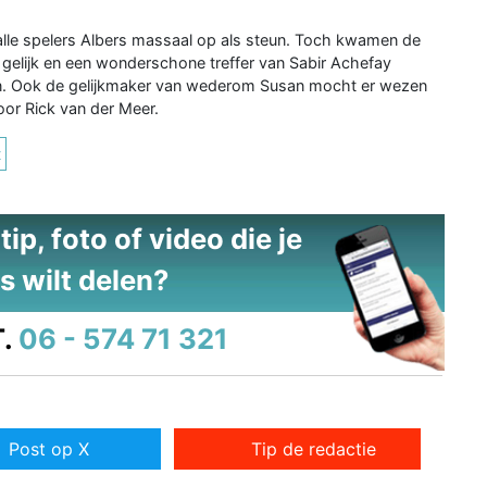
lle spelers Albers massaal op als steun. Toch kwamen de
 gelijk en een wonderschone treffer van Sabir Achefay
en. Ook de gelijkmaker van wederom Susan mocht er wezen
oor Rick van der Meer.
t
ip, foto of video die je
s wilt delen?
.
06 - 574 71 321
Post op X
Tip de redactie