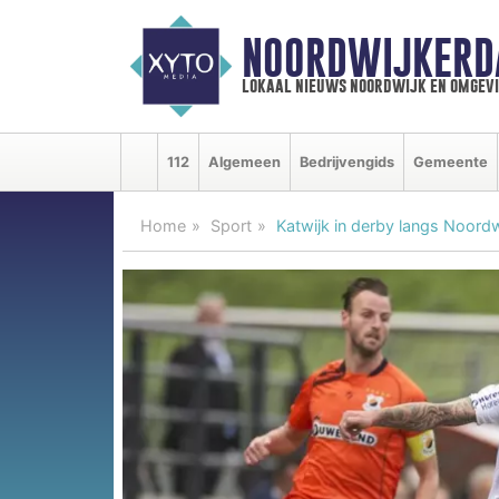
NOORDWIJKERD
lokaal nieuws noordwijk en omgev
112
Algemeen
Bedrijvengids
Gemeente
Home
Sport
Katwijk in derby langs Noordw