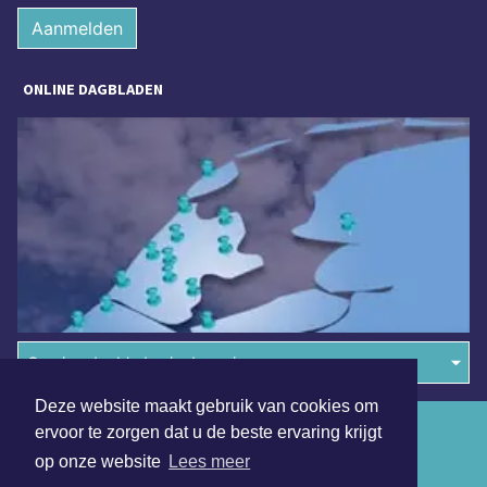
Aanmelden
ONLINE DAGBLADEN
Overige dagbladen in de regio
Deze website maakt gebruik van cookies om
Algemene voorwaarden
ervoor te zorgen dat u de beste ervaring krijgt
op onze website
Lees meer
Disclaimer