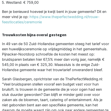
Westland: € 759,00
Ben je benieuwd hoeveel je kwijt bent in jouw gemeente? Dit en
meer vind je op:
https://www.theperfectwedding.nl/trouw-
feestlocaties/ceremonie
Trouwkosten bijna overal gestegen
In 49 van de 50 Zuid-Hollandse gemeenten steeg het tarief voor
een huwelijksceremonie op vrijdagmiddag in het gemeentehuis.
Pijnacker-Nootdorp schroefde de kosten het meest op:
bruidsparen betalen hier 67,5% meer dan vorig jaar, namelijk €
545,00 in plaats van € 325,30. Maassluis is de enige Zuid-
Hollandse gemeente waar het trouwtarief onveranderd bleef.
Sarah Glasbergen, oprichtster van de ThePerfectWedding.nl:
"Veel bruidsparen stellen vooraf een budget vast voor hun
bruiloft. Is trouwen in de gemeente die je voor ogen had een
stuk duurder geworden? Dan blijft er minder geld over voor
zaken als de bloemen, taart, catering of entertainment. Als je
niet gebonden bent aan een specifieke gemeente, kan het
daarom de moeite waard zijn om ook naar andere gemeenten te