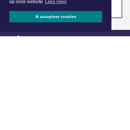
op onze website
Lees meer
Ik accepteer cookies
|
Nieuws | Sport | Evenementen
Hoofdvestiging:
van Benthuizenlaan 1
1701 BZ Heerhugowaard
072 8200 600
redactie@xyto.nl
www.xyto.nl
SOCIAL MEDIA