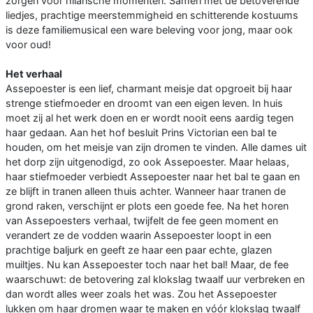
zorgen voor hilarische momenten. Samen met de betoverende
liedjes, prachtige meerstemmigheid en schitterende kostuums
is deze familiemusical een ware beleving voor jong, maar ook
voor oud!
Het verhaal
Assepoester is een lief, charmant meisje dat opgroeit bij haar
strenge stiefmoeder en droomt van een eigen leven. In huis
moet zij al het werk doen en er wordt nooit eens aardig tegen
haar gedaan. Aan het hof besluit Prins Victorian een bal te
houden, om het meisje van zijn dromen te vinden. Alle dames uit
het dorp zijn uitgenodigd, zo ook Assepoester. Maar helaas,
haar stiefmoeder verbiedt Assepoester naar het bal te gaan en
ze blijft in tranen alleen thuis achter. Wanneer haar tranen de
grond raken, verschijnt er plots een goede fee. Na het horen
van Assepoesters verhaal, twijfelt de fee geen moment en
verandert ze de vodden waarin Assepoester loopt in een
prachtige baljurk en geeft ze haar een paar echte, glazen
muiltjes. Nu kan Assepoester toch naar het bal! Maar, de fee
waarschuwt: de betovering zal klokslag twaalf uur verbreken en
dan wordt alles weer zoals het was. Zou het Assepoester
lukken om haar dromen waar te maken en vóór klokslag twaalf