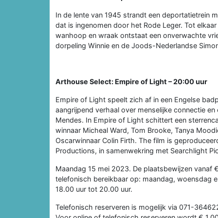
In de lente van 1945 strandt een deportatietrein
dat is ingenomen door het Rode Leger. Tot elkaar
wanhoop en wraak ontstaat een onverwachte vri
dorpeling Winnie en de Joods-Nederlandse Simo
Arthouse Select: Empire of Light – 20:00 uur
Empire of Light speelt zich af in een Engelse badp
aangrijpend verhaal over menselijke connectie e
Mendes. In Empire of Light schittert een sterrenc
winnaar Micheal Ward, Tom Brooke, Tanya Moodie
Oscarwinnaar Colin Firth. The film is geproducee
Productions, in samenwekring met Searchlight Pic
Maandag 15 mei 2023. De plaatsbewijzen vanaf €
telefonisch bereikbaar op: maandag, woensdag en
18.00 uur tot 20.00 uur.
Telefonisch reserveren is mogelijk via 071-36462
Voor online of telefonisch reserveren wordt € 1,0