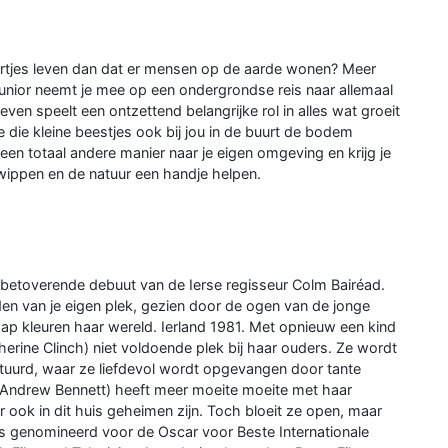
ertjes leven dan dat er mensen op de aarde wonen? Meer
junior neemt je mee op een ondergrondse reis naar allemaal
ven speelt een ontzettend belangrijke rol in alles wat groeit
e die kleine beestjes ook bij jou in de buurt de bodem
een totaal andere manier naar je eigen omgeving en krijg je
n wippen en de natuur een handje helpen.
en betoverende debuut van de Ierse regisseur Colm Bairéad.
nden van je eigen plek, gezien door de ogen van de jonge
chap kleuren haar wereld. Ierland 1981. Met opnieuw een kind
therine Clinch) niet voldoende plek bij haar ouders. Ze wordt
stuurd, waar ze liefdevol wordt opgevangen door tante
 (Andrew Bennett) heeft meer moeite moeite met haar
ook in dit huis geheimen zijn. Toch bloeit ze open, maar
as genomineerd voor de Oscar voor Beste Internationale