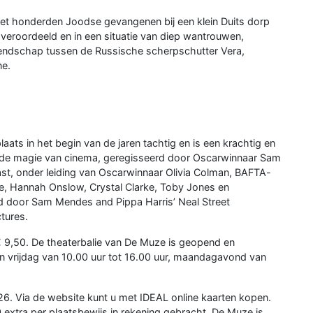
 met honderden Joodse gevangenen bij een klein Duits dorp
 veroordeeld en in een situatie van diep wantrouwen,
endschap tussen de Russische scherpschutter Vera,
ne.
laats in het begin van de jaren tachtig en is een krachtig en
n de magie van cinema, geregisseerd door Oscarwinnaar Sam
ast, onder leiding van Oscarwinnaar Olivia Colman, BAFTA-
, Hannah Onslow, Crystal Clarke, Toby Jones en
rd door Sam Mendes and Pippa Harris’ Neal Street
tures.
 9,50. De theaterbalie van De Muze is geopend en
 vrijdag van 10.00 uur tot 16.00 uur, maandagavond van
26. Via de website kunt u met IDEAL online kaarten kopen.
0 extra per plaatsbewijs in rekening gebracht. De Muze is