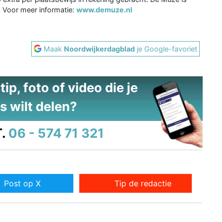
. Voor meer informatie:
www.demuze.nl
Maak
Noordwijkerdagblad
je Google-favoriet
ip, foto of video die je
s wilt delen?
.
06 - 574 71 321
Post op X
Tip de redactie