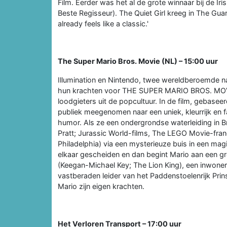
Film. Eerder was het al de grote winnaar bij de Ir
Beste Regisseur). The Quiet Girl kreeg in The Guard
already feels like a classic.'
The Super Mario Bros. Movie (NL) – 15:00 uur
Illumination en Nintendo, twee wereldberoemde na
hun krachten voor THE SUPER MARIO BROS. MOVI
loodgieters uit de popcultuur. In de film, gebase
publiek meegenomen naar een uniek, kleurrijk en f
humor. Als ze een ondergrondse waterleiding in B
Pratt; Jurassic World-films, The LEGO Movie-franch
Philadelphia) via een mysterieuze buis in een ma
elkaar gescheiden en dan begint Mario aan een gr
(Keegan-Michael Key; The Lion King), een inwoner 
vastberaden leider van het Paddenstoelenrijk Pr
Mario zijn eigen krachten.
Het Verloren Transport – 17:00 uur