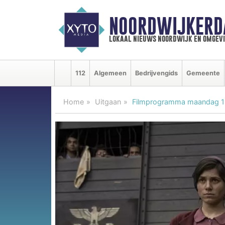
NOORDWIJKERD
lokaal nieuws noordwijk en omgev
112
Algemeen
Bedrijvengids
Gemeente
Home
Uitgaan
Filmprogramma maandag 1