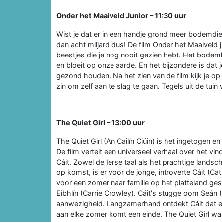
Onder het Maaiveld Junior – 11:30 uur
Wist je dat er in een handje grond meer bodemdi
dan acht miljard dus! De film Onder het Maaiveld 
beestjes die je nog nooit gezien hebt. Het bodemle
en bloeit op onze aarde. En het bijzondere is dat j
gezond houden. Na het zien van de film kijk je op 
zin om zelf aan te slag te gaan. Tegels uit de tui
The Quiet Girl – 13:00 uur
The Quiet Girl (An Cailín Ciúin) is het ingetogen 
De film vertelt een universeel verhaal over het vi
Cáit. Zowel de Ierse taal als het prachtige lands
op komst, is er voor de jonge, introverte Cáit (Ca
voor een zomer naar familie op het platteland ge
Eibhlín (Carrie Crowley). Cáit's stugge oom Seán
aanwezigheid. Langzamerhand ontdekt Cáit dat er 
aan elke zomer komt een einde. The Quiet Girl w