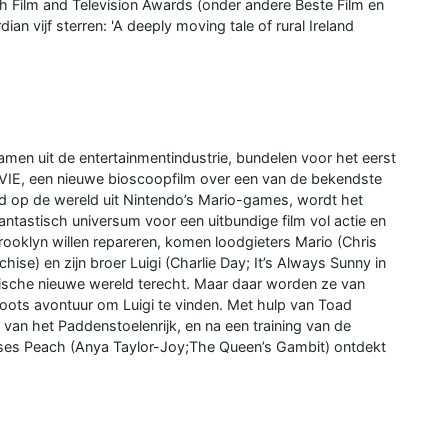
ish Film and Television Awards (onder andere Beste Film en
ian vijf sterren: 'A deeply moving tale of rural Ireland
men uit de entertainmentindustrie, bundelen voor het eerst
E, een nieuwe bioscoopfilm over een van de bekendste
erd op de wereld uit Nintendo’s Mario-games, wordt het
antastisch universum voor een uitbundige film vol actie en
rooklyn willen repareren, komen loodgieters Mario (Chris
ise) en zijn broer Luigi (Charlie Day; It’s Always Sunny in
gische nieuwe wereld terecht. Maar daar worden ze van
oots avontuur om Luigi te vinden. Met hulp van Toad
van het Paddenstoelenrijk, en na een training van de
inses Peach (Anya Taylor-Joy;The Queen’s Gambit) ontdekt