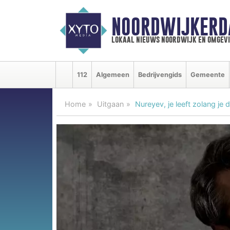
NOORDWIJKERD
lokaal nieuws noordwijk en omgev
112
Algemeen
Bedrijvengids
Gemeente
Home
Uitgaan
Nureyev, je leeft zolang je