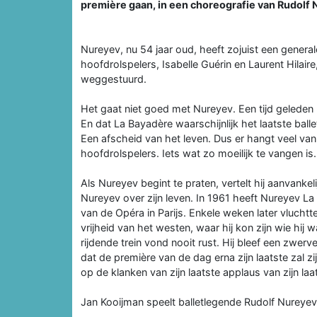
première gaan, in een choreografie van Rudolf 
Nureyev, nu 54 jaar oud, heeft zojuist een generale 
hoofdrolspelers, Isabelle Guérin en Laurent Hilair
weggestuurd.
Het gaat niet goed met Nureyev. Een tijd geleden k
En dat La Bayadère waarschijnlijk het laatste ball
Een afscheid van het leven. Dus er hangt veel van d
hoofdrolspelers. Iets wat zo moeilijk te vangen i
Als Nureyev begint te praten, vertelt hij aanvankel
Nureyev over zijn leven. In 1961 heeft Nureyev L
van de Opéra in Parijs. Enkele weken later vluchtte
vrijheid van het westen, waar hij kon zijn wie hij
rijdende trein vond nooit rust. Hij bleef een zwerve
dat de première van de dag erna zijn laatste zal zij
op de klanken van zijn laatste applaus van zijn laa
Jan Kooijman speelt balletlegende Rudolf Nureyev