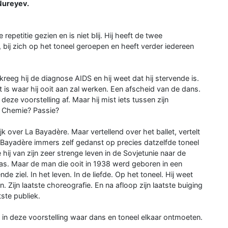
Nureyev.
repetitie gezien en is niet blij. Hij heeft de twee
e, bij zich op het toneel geroepen en heeft verder iedereen
reeg hij de diagnose AIDS en hij weet dat hij stervende is.
et is waar hij ooit aan zal werken. Een afscheid van de dans.
eze voorstelling af. Maar hij mist iets tussen zijn
s. Chemie? Passie?
ijk over La Bayadère. Maar vertellend over het ballet, vertelt
a Bayadère immers zelf gedanst op precies datzelfde toneel
 hij van zijn zeer strenge leven in de Sovjetunie naar de
 was. Maar de man die ooit in 1938 werd geboren in een
nde ziel. In het leven. In de liefde. Op het toneel. Hij weet
n. Zijn laatste choreografie. En na afloop zijn laatste buiging
tste publiek.
 in deze voorstelling waar dans en toneel elkaar ontmoeten.