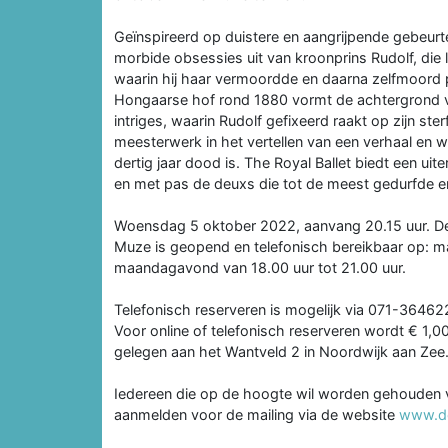
Geïnspireerd op duistere en aangrijpende gebeurte
morbide obsessies uit van kroonprins Rudolf, die 
waarin hij haar vermoordde en daarna zelfmoord
Hongaarse hof rond 1880 vormt de achtergrond v
intriges, waarin Rudolf gefixeerd raakt op zijn ster
meesterwerk in het vertellen van een verhaal en
dertig jaar dood is. The Royal Ballet biedt een u
en met pas de deuxs die tot de meest gedurfde en 
Woensdag 5 oktober 2022, aanvang 20.15 uur. De 
Muze is geopend en telefonisch bereikbaar op: m
maandagavond van 18.00 uur tot 21.00 uur.
Telefonisch reserveren is mogelijk via 071-36462
Voor online of telefonisch reserveren wordt € 1,0
gelegen aan het Wantveld 2 in Noordwijk aan Zee
Iedereen die op de hoogte wil worden gehouden va
aanmelden voor de mailing via de website
www.d