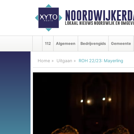
NOORDWIJKERD
lokaal nieuws noordwijk en omgev
112
Algemeen
Bedrijvengids
Gemeente
Home
Uitgaan
ROH 22/23: Mayerling