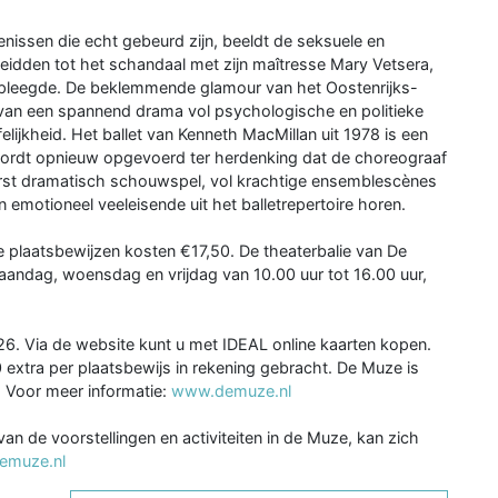
nissen die echt gebeurd zijn, beeldt de seksuele en
leidden tot het schandaal met zijn maîtresse Mary Vetsera,
 pleegde. De beklemmende glamour van het Oostenrijks-
an een spannend drama vol psychologische en politieke
felijkheid. Het ballet van Kenneth MacMillan uit 1978 is een
 wordt opnieuw opgevoerd ter herdenking dat de choreograaf
iterst dramatisch schouwspel, vol krachtige ensemblescènes
emotioneel veeleisende uit het balletrepertoire horen.
plaatsbewijzen kosten €17,50. De theaterbalie van De
aandag, woensdag en vrijdag van 10.00 uur tot 16.00 uur,
26. Via de website kunt u met IDEAL online kaarten kopen.
0 extra per plaatsbewijs in rekening gebracht. De Muze is
. Voor meer informatie:
www.demuze.nl
n de voorstellingen en activiteiten in de Muze, kan zich
emuze.nl