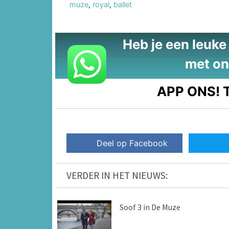
muze
,
royal
,
ballet
Heb je een leuke t
met on
APP ONS!
T
Deel op Facebook
VERDER IN HET NIEUWS:
Soof 3 in De Muze