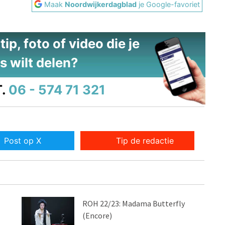
Maak
Noordwijkerdagblad
je Google-favoriet
ip, foto of video die je
s wilt delen?
.
06 - 574 71 321
Post op X
Tip de redactie
ROH 22/23: Madama Butterfly
(Encore)