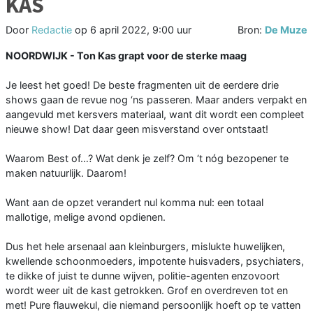
KAS
Door
Redactie
op
6 april 2022, 9:00 uur
Bron:
De Muze
NOORDWIJK - Ton Kas grapt voor de sterke maag
Je leest het goed! De beste fragmenten uit de eerdere drie
shows gaan de revue nog ‘ns passeren. Maar anders verpakt en
aangevuld met kersvers materiaal, want dit wordt een compleet
nieuwe show! Dat daar geen misverstand over ontstaat!
Waarom Best of…? Wat denk je zelf? Om ‘t nóg bezopener te
maken natuurlijk. Daarom!
Want aan de opzet verandert nul komma nul: een totaal
mallotige, melige avond opdienen.
Dus het hele arsenaal aan kleinburgers, mislukte huwelijken,
kwellende schoonmoeders, impotente huisvaders, psychiaters,
te dikke of juist te dunne wijven, politie-agenten enzovoort
wordt weer uit de kast getrokken. Grof en overdreven tot en
met! Pure flauwekul, die niemand persoonlijk hoeft op te vatten