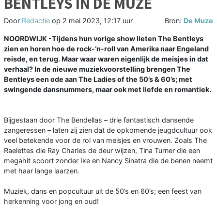
BENTLEYS IN DE MUZE
Door
Redactie
op
2 mei 2023, 12:17 uur
Bron:
De Muze
NOORDWIJK -Tijdens hun vorige show lieten The Bentleys
zien en horen hoe de rock-‘n-roll van Amerika naar Engeland
reisde, en terug. Maar waar waren eigenlijk de meisjes in dat
verhaal? In de nieuwe muziekvoorstelling brengen The
Bentleys een ode aan The Ladies of the 50’s & 60’s; met
swingende dansnummers, maar ook met liefde en romantiek.
Bijgestaan door The Bendellas – drie fantastisch dansende
zangeressen – laten zij zien dat de opkomende jeugdcultuur ook
veel betekende voor de rol van meisjes en vrouwen. Zoals The
Raelettes die Ray Charles de deur wijzen, Tina Turner die een
megahit scoort zonder Ike en Nancy Sinatra die de benen neemt
met haar lange laarzen.
Muziek, dans en popcultuur uit de 50’s en 60’s; een feest van
herkenning voor jong en oud!