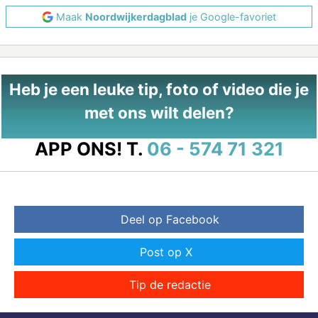
Maak
Noordwijkerdagblad
je Google-favoriet
Heb je een leuke tip, foto of video die je
met ons wilt delen?
APP ONS!
T.
06 - 574 71 321
Deel op Facebook
Post op X
Tip de redactie