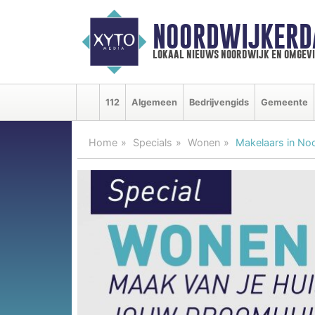
NOORDWIJKERD
lokaal nieuws noordwijk en omgev
112
Algemeen
Bedrijvengids
Gemeente
Home
Specials
Wonen
Makelaars in No