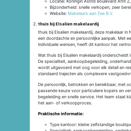
Locatie: Koningin Astrid Boulevard Afrit 2
Bijzonderheid: snelle verkopen, zeer ber
Website:
Makelaars aan Zee B.V.
thuis bij Elsalien makelaardij
thuis bij Elsalien makelaardij, deze makelaar 
een doordachte en persoonlijke aanpak. Met ee
individuele wensen, heeft dit kantoor het vertr
Wat thuis bij Elsalien makelaardij onderscheidt
De specialiteit, aankoopbegeleiding, onderhand
wordt uitgevoerd met oog voor elk detail en re
standaard trajecten als complexere vastgoedv
De persoonlijk, betrokken en bereikbaar, met o
passende keuze voor particuliere kopers en ve
begeleiding en snelle service. Het team staat k
het aan- of verkoopproces.
Praktische informatie:
Type kantoor: kleine zelfstandige boutiq
Specialiteit: aankoopbegeleiding, onderh