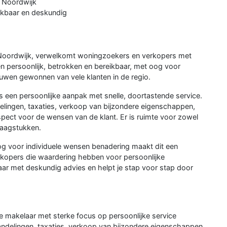
, Noordwijk
eikbaar en deskundig
in Noordwijk, verwelkomt woningzoekers en verkopers met
n persoonlijk, betrokken en bereikbaar, met oog voor
ouwen gewonnen van vele klanten in de regio.
 is een persoonlijke aanpak met snelle, doortastende service.
elingen, taxaties, verkoop van bijzondere eigenschappen,
spect voor de wensen van de klant. Er is ruimte voor zowel
raagstukken.
og voor individuele wensen benadering maakt dit een
rkopers die waardering hebben voor persoonlijke
laar met deskundig advies en helpt je stap voor stap door
ue makelaar met sterke focus op persoonlijke service
andelingen, taxaties, verkoop van bijzondere eigenschappen