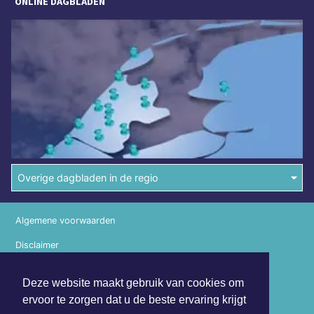
ONLINE DAGBLADEN
Overige dagbladen in de regio
Algemene voorwaarden
Disclaimer
Privacy Statement
Deze website maakt gebruik van cookies om
ervoor te zorgen dat u de beste ervaring krijgt
Copyright (c) 2026 | Noordwijkerdagblad.nl - Alle rechten
voorbehouden