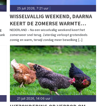
25 juli 2026, 7:21 uur
|
WISSELVALLIG WEEKEND, DAARNA
KEERT DE ZOMERSE WARMTE
TERUG
ng
NEDERLAND – Na een wisselvallig weekend keert het
Bank
zomerweer snel terug. Zaterdag verloopt grotendeels
zonnig en warm, terwijl zondag meer bewolking [...]
21 juli 2026, 14:06 uur
|