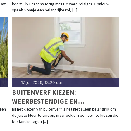
 Dat
keert Elly Persons terug met De ware reiziger. Opnieuw
speelt Spanje een belangrijke rol, [...]
17 juli 2026, 13:20 uur
|
BUITENVERF KIEZEN:
WEERBESTENDIGE EN
MILIEUVRIENDELIJKE OPTIES
een
Bij het kiezen van buitenverf is het niet alleen belangrijk om
de juiste kleur te vinden, maar ook om een verf te kiezen die
bestand is tegen [...]