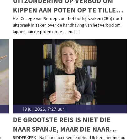
UITZONDERING OP VERBOD OM
KIPPEN AAN POTEN OP TE TILLEN
IS NIET TOEGESTAAN
Het College van Beroep voor het bedrijfszaken (CBb) doet
uitspraak in zaken over de handhaving van het verbod om
kippen aan de poten op te tillen. [...]
19 juli 2026, 7:27 uur
|
DE GROOTSTE REIS IS NIET DIE
NAAR SPANJE, MAAR DIE NAAR
JEZELF'
am
RIDDERKERK - Na haar succesvolle debuut Ik herinner me jou