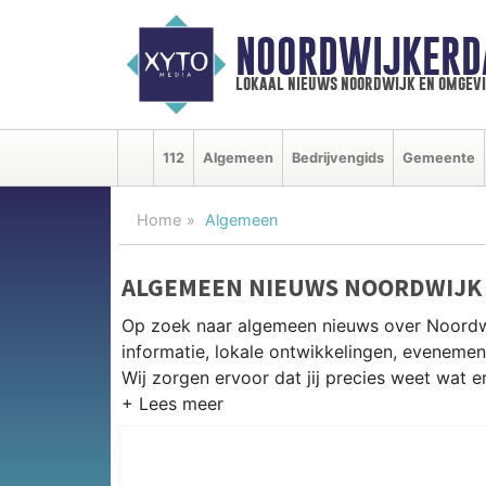
NOORDWIJKERD
lokaal nieuws noordwijk en omgev
112
Algemeen
Bedrijvengids
Gemeente
Home
Algemeen
ALGEMEEN NIEUWS NOORDWIJK
Op zoek naar algemeen nieuws over Noordwi
informatie, lokale ontwikkelingen, eveneme
Wij zorgen ervoor dat jij precies weet wat er
PRAKTISCHE INFORMATIE NOOR
Van werkzaamheden op de N206 tot eveneme