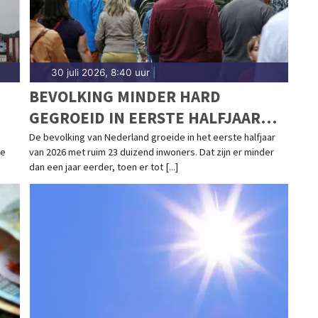
30 juli 2026, 8:40 uur
|
BEVOLKING MINDER HARD
GEGROEID IN EERSTE HALFJAAR
R
2026
De bevolking van Nederland groeide in het eerste halfjaar
le
van 2026 met ruim 23 duizend inwoners. Dat zijn er minder
dan een jaar eerder, toen er tot [...]