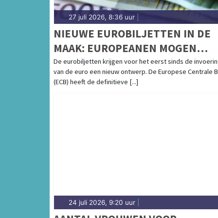
27 juli 2026, 8:36 uur
|
NIEUWE EUROBILJETTEN IN DE
MAAK: EUROPEANEN MOGEN
VOORKEUR AANGEVEN
De eurobiljetten krijgen voor het eerst sinds de invoeri
van de euro een nieuw ontwerp. De Europese Centrale 
(ECB) heeft de definitieve [...]
24 juli 2026, 9:20 uur
|