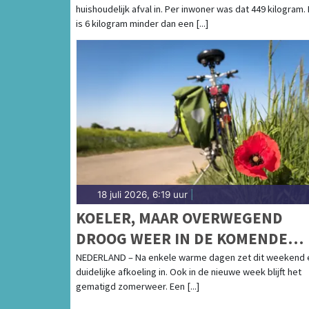
huishoudelijk afval in. Per inwoner was dat 449 kilogram.
is 6 kilogram minder dan een [...]
18 juli 2026, 6:19 uur
|
KOELER, MAAR OVERWEGEND
DROOG WEER IN DE KOMENDE
WEEK
NEDERLAND – Na enkele warme dagen zet dit weekend 
duidelijke afkoeling in. Ook in de nieuwe week blijft het
gematigd zomerweer. Een [...]