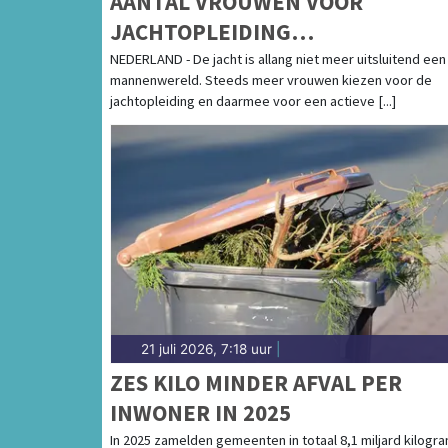
AANTAL VROUWEN VOOR
JACHTOPLEIDING
VERDRIEVOUDIGD
NEDERLAND - De jacht is allang niet meer uitsluitend een
mannenwereld. Steeds meer vrouwen kiezen voor de
jachtopleiding en daarmee voor een actieve [...]
21 juli 2026, 7:18 uur
|
ZES KILO MINDER AFVAL PER
INWONER IN 2025
In 2025 zamelden gemeenten in totaal 8,1 miljard kilogr