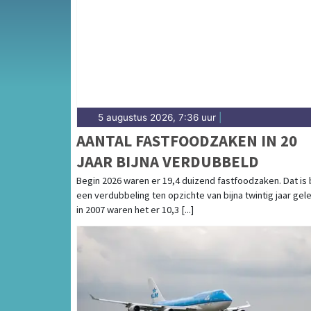
voor de Noordhollandse kustgemeente Noor
5 augustus 2026, 7:36 uur
|
AANTAL FASTFOODZAKEN IN 20
JAAR BIJNA VERDUBBELD
Begin 2026 waren er 19,4 duizend fastfoodzaken. Dat is 
een verdubbeling ten opzichte van bijna twintig jaar gel
in 2007 waren het er 10,3 [...]