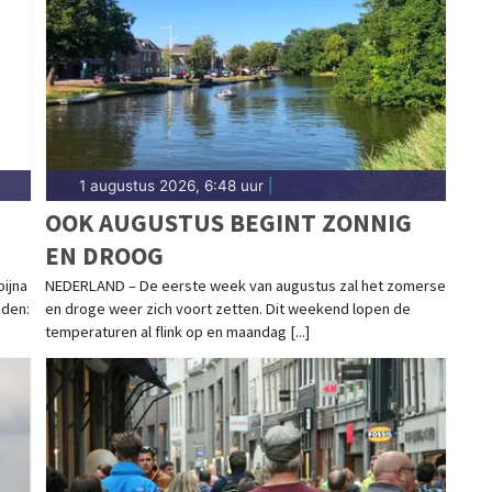
dwijk.
1 augustus 2026, 6:48 uur
|
OOK AUGUSTUS BEGINT ZONNIG
EN DROOG
bijna
NEDERLAND – De eerste week van augustus zal het zomerse
eden:
en droge weer zich voort zetten. Dit weekend lopen de
temperaturen al flink op en maandag [...]