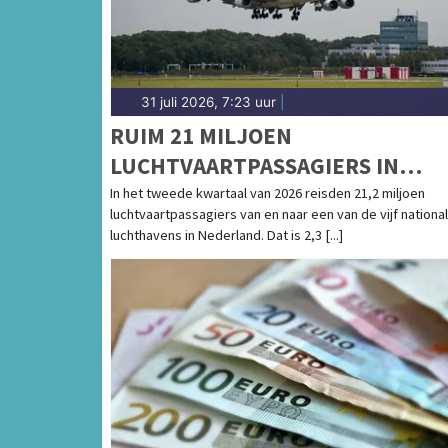
31 juli 2026, 7:23 uur
|
RUIM 21 MILJOEN
LUCHTVAARTPASSAGIERS IN
TWEEDE KWARTAAL, WEL MINDE
In het tweede kwartaal van 2026 reisden 21,2 miljoen
luchtvaartpassagiers van en naar een van de vijf nationa
VLUCHTEN
luchthavens in Nederland. Dat is 2,3 [...]