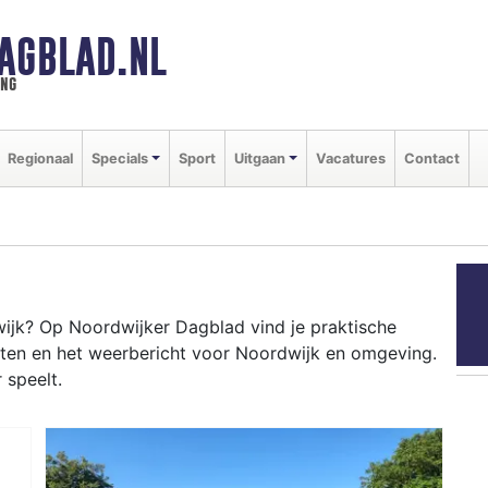
AGBLAD.NL
ing
Regionaal
Specials
Sport
Uitgaan
Vacatures
Contact
jk? Op Noordwijker Dagblad vind je praktische
nten en het weerbericht voor Noordwijk en omgeving.
 speelt.
DWIJK
nten als de bloemencorso en het weersbericht