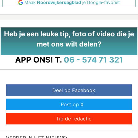
Maak
Noordwijkerdagblad
je Google-favoriet
Heb je een leuke tip, foto of video die je
met ons wilt delen?
APP ONS!
T.
06 - 574 71 321
Deel op Facebook
Post op X
Tip de redactie