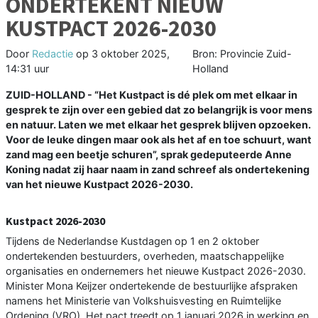
ONDERTEKENT NIEUW
KUSTPACT 2026-2030
Door
Redactie
op
3 oktober 2025,
Bron: Provincie Zuid-
14:31 uur
Holland
ZUID-HOLLAND - “Het Kustpact is dé plek om met elkaar in
gesprek te zijn over een gebied dat zo belangrijk is voor mens
en natuur. Laten we met elkaar het gesprek blijven opzoeken.
Voor de leuke dingen maar ook als het af en toe schuurt, want
zand mag een beetje schuren”, sprak gedeputeerde Anne
Koning nadat zij haar naam in zand schreef als ondertekening
van het nieuwe Kustpact 2026-2030.
Kustpact 2026-2030
Tijdens de Nederlandse Kustdagen op 1 en 2 oktober
ondertekenden bestuurders, overheden, maatschappelijke
organisaties en ondernemers het nieuwe Kustpact 2026-2030.
Minister Mona Keijzer ondertekende de bestuurlijke afspraken
namens het Ministerie van Volkshuisvesting en Ruimtelijke
Ordening (VRO). Het pact treedt op 1 januari 2026 in werking en