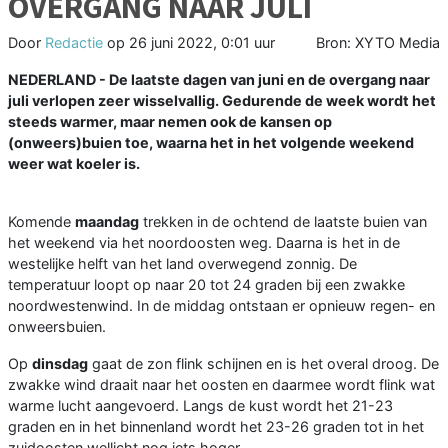
OVERGANG NAAR JULI
Door
Redactie
op
26 juni 2022, 0:01 uur
Bron: XYTO Media
NEDERLAND - De laatste dagen van juni en de overgang naar
juli verlopen zeer wisselvallig. Gedurende de week wordt het
steeds warmer, maar nemen ook de kansen op
(onweers)buien toe, waarna het in het volgende weekend
weer wat koeler is.
Komende
maandag
trekken in de ochtend de laatste buien van
het weekend via het noordoosten weg. Daarna is het in de
westelijke helft van het land overwegend zonnig. De
temperatuur loopt op naar 20 tot 24 graden bij een zwakke
noordwestenwind. In de middag ontstaan er opnieuw regen- en
onweersbuien.
Op
dinsdag
gaat de zon flink schijnen en is het overal droog. De
zwakke wind draait naar het oosten en daarmee wordt flink wat
warme lucht aangevoerd. Langs de kust wordt het 21-23
graden en in het binnenland wordt het 23-26 graden tot in het
zuidoosten wellicht nog iets hoger.