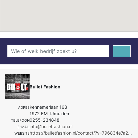
Bullet Fashion
Kennemerlaan 163
ADRES
1972 EM IJmuiden
0255-234848
TELEFOON
info@bulletfashion.nl
E-MAIL
https://bulletfashion.nl/contact/?v=796834e7a283
WEBSITE