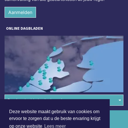
Aanmelden
ONLINE DAGBLADEN
Overige dagbladen in de regio
Deze website maakt gebruik van cookies om
Algemene voorwaarden
ervoor te zorgen dat u de beste ervaring krijgt
op onze website
Lees meer
Disclaimer