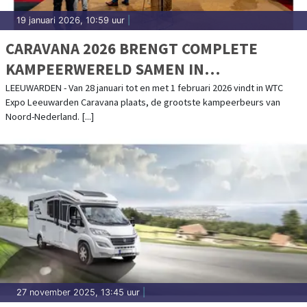
19 januari 2026, 10:59 uur
|
CARAVANA 2026 BRENGT COMPLETE
KAMPEERWERELD SAMEN IN
LEEUWARDEN
LEEUWARDEN - Van 28 januari tot en met 1 februari 2026 vindt in WTC
Expo Leeuwarden Caravana plaats, de grootste kampeerbeurs van
Noord-Nederland. [...]
27 november 2025, 13:45 uur
|