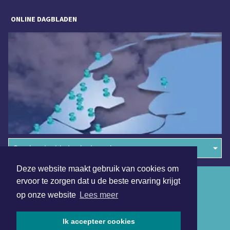
ONLINE DAGBLADEN
Overige dagbladen in de regio
Deze website maakt gebruik van cookies om
Algemene voorwaarden
ervoor te zorgen dat u de beste ervaring krijgt
op onze website
Lees meer
Disclaimer
Privacy Statement
Ik accepteer cookies