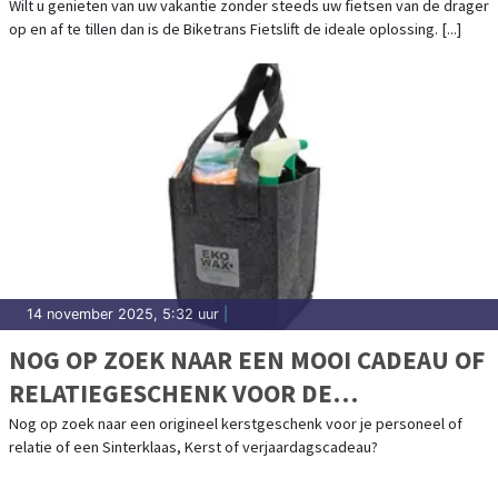
Wilt u genieten van uw vakantie zonder steeds uw fietsen van de drager
op en af te tillen dan is de Biketrans Fietslift de ideale oplossing. [...]
14 november 2025, 5:32 uur
|
NOG OP ZOEK NAAR EEN MOOI CADEAU OF
RELATIEGESCHENK VOOR DE
FEESTDAGEN?
Nog op zoek naar een origineel kerstgeschenk voor je personeel of
relatie of een Sinterklaas, Kerst of verjaardagscadeau?