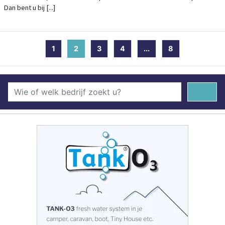
Dan bent u bij [...]
1
2
(current)
3
4
...
8