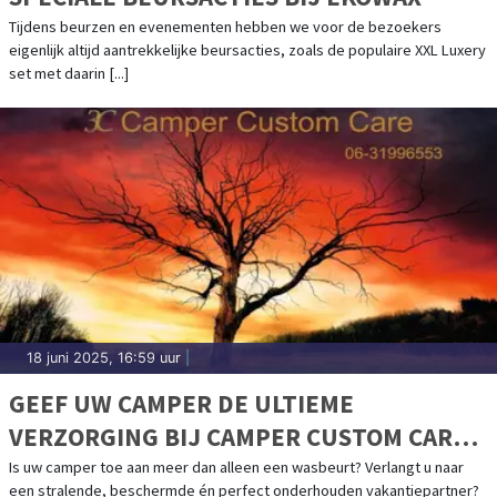
Tijdens beurzen en evenementen hebben we voor de bezoekers
eigenlijk altijd aantrekkelijke beursacties, zoals de populaire XXL Luxery
set met daarin [...]
18 juni 2025, 16:59 uur
|
GEEF UW CAMPER DE ULTIEME
VERZORGING BIJ CAMPER CUSTOM CARE
(3C CAMPER)
Is uw camper toe aan meer dan alleen een wasbeurt? Verlangt u naar
een stralende, beschermde én perfect onderhouden vakantiepartner?