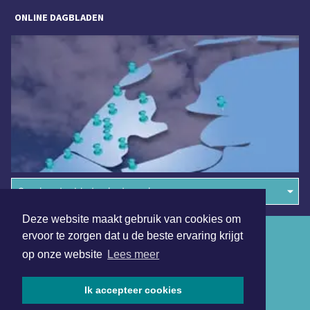
ONLINE DAGBLADEN
Overige dagbladen in de regio
Deze website maakt gebruik van cookies om
Algemene voorwaarden
ervoor te zorgen dat u de beste ervaring krijgt
op onze website
Lees meer
Disclaimer
Privacy Statement
Ik accepteer cookies