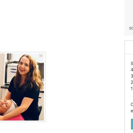
S
1
O
e