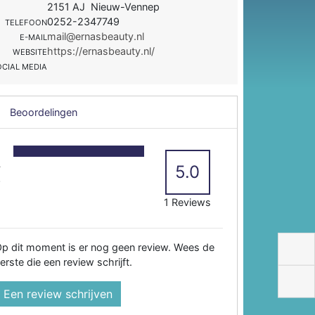
2151 AJ Nieuw-Vennep
0252-2347749
TELEFOON
mail@ernasbeauty.nl
E-MAIL
https://ernasbeauty.nl/
WEBSITE
OCIAL MEDIA
Beoordelingen
5
4
5.0
3
2
1 Reviews
p dit moment is er nog geen review. Wees de
erste die een review schrijft.
Een review schrijven