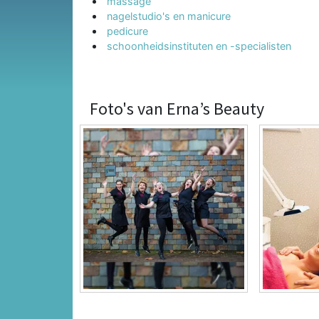
massage
nagelstudio's en manicure
pedicure
schoonheidsinstituten en -specialisten
Foto's van Erna’s Beauty