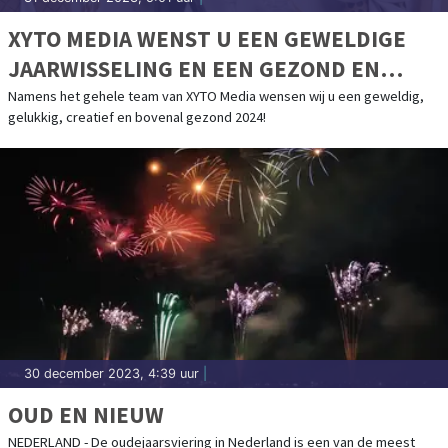
XYTO MEDIA WENST U EEN GEWELDIGE
JAARWISSELING EN EEN GEZOND EN
CREATIEF 2024
Namens het gehele team van XYTO Media wensen wij u een geweldig,
gelukkig, creatief en bovenal gezond 2024!
30 december 2023, 4:39 uur
|
OUD EN NIEUW
NEDERLAND - De oudejaarsviering in Nederland is een van de meest