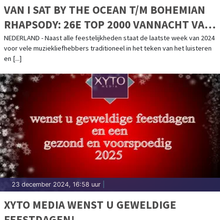
VAN I SAT BY THE OCEAN T/M BOHEMIAN
RHAPSODY: 26E TOP 2000 VANNACHT VAN
START
NEDERLAND - Naast alle feestelijkheden staat de laatste week van 2024
voor vele muziekliefhebbers traditioneel in het teken van het luisteren
en [...]
23 december 2024, 16:58 uur
|
XYTO MEDIA WENST U GEWELDIGE
FEESTDAGEN!