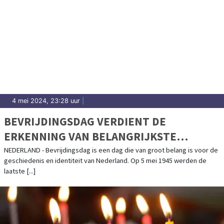
4 mei 2024, 23:28 uur
|
BEVRIJDINGSDAG VERDIENT DE
ERKENNING VAN BELANGRIJKSTE
FEESTDAG VAN HET JAAR
NEDERLAND - Bevrijdingsdag is een dag die van groot belang is voor de
geschiedenis en identiteit van Nederland. Op 5 mei 1945 werden de
laatste [...]