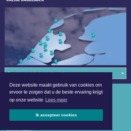
Overige dagbladen in de regio
Deze website maakt gebruik van cookies om
Algemene voorwaarden
ervoor te zorgen dat u de beste ervaring krijgt
op onze website
Lees meer
Disclaimer
Privacy Statement
Ik accepteer cookies
Copyright (c) 2026 | Noordwijkerdagblad.nl - Alle rechten
voorbehouden