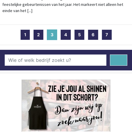
feestelijke gebeurtenissen van het jaar. Het markeert niet alleen het
einde van het [...]
1
2
3
(current)
4
5
6
7