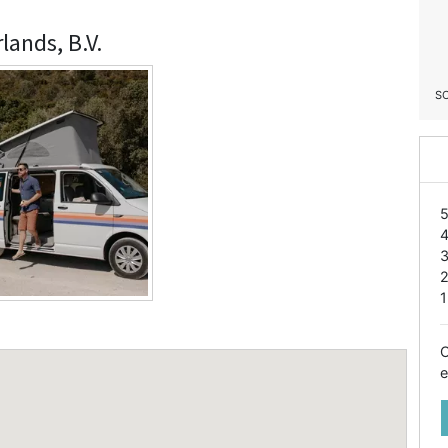
lands, B.V.
S
1
O
e