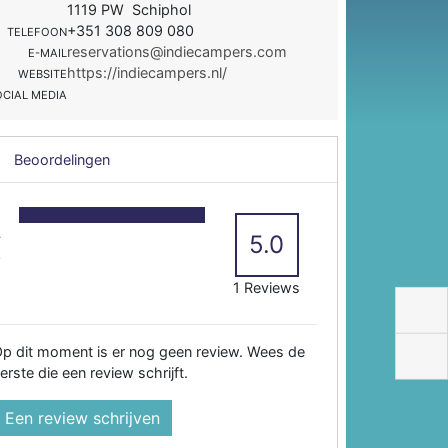
1119 PW Schiphol
+351 308 809 080
TELEFOON
reservations@indiecampers.com
E-MAIL
https://indiecampers.nl/
WEBSITE
OCIAL MEDIA
Beoordelingen
5
4
5.0
3
2
1 Reviews
p dit moment is er nog geen review. Wees de
erste die een review schrijft.
Een review schrijven