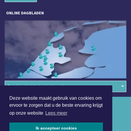
ONLINE DAGBLADEN
Overige dagbladen in de regio
Deze website maakt gebruik van cookies om
Algemene voorwaarden
ervoor te zorgen dat u de beste ervaring krijgt
op onze website
Lees meer
Disclaimer
Privacy Statement
Ik accepteer cookies