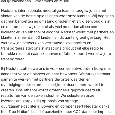
eerlijk zakendoen - voor mens en milieu.
Nedstars internationale, meertalige
team
is toegewijd aan het
vinden van de beste oplossingen voor onze klanten. Wij begrijpen
dat hun behoeften en omstandigheden niet altijd eenvoudig zijn
en daarom zien wij onze rol als veel meer dan alleen een
leverancier van ethanol of alcohol. Nedstar werkt met partners en
klanten in meer dan 50 landen, en dit aantal groeit gestaag. Het
wereldwijde netwerk van vertrouwde leveranciers en
transporteurs stelt ons in staat ons product uit elke regio te
betrekken en het naar elke haven of fabriekspoort wereldwijd te
transporteren.
Bij Nedstar zetten we ons in voor een verantwoorde inkoop met
aandacht voor de planeet en haar bewoners. We streven ernaar
samen te werken met partners die onze waarden en
overtuigingen delen om een eerlijkere, duurzamere wereld te
creëren. Ons ethanol wordt grotendeels geproduceerd uit
reststoffen van de suikerindustrie. We selecteren onze
leveranciers zorgvuldig op basis van strenge
duurzaamheidscriteria. Bovendien compenseert Nedstar dankzij
het 'Tree Nation'-initiatief aanzienlijk meer CO2 dan haar impact.