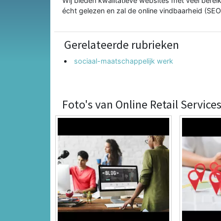
Wij bieden kwalitatieve websites met veel ber
écht gelezen en zal de online vindbaarheid (SE
Gerelateerde rubrieken
sociaal-maatschappelijk werk
Foto's van Online Retail Services