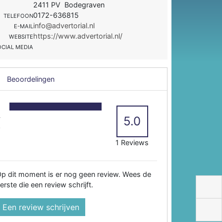
2411 PV Bodegraven
0172-636815
TELEFOON
info@advertorial.nl
E-MAIL
https://www.advertorial.nl/
WEBSITE
OCIAL MEDIA
Beoordelingen
5
4
5.0
3
2
1 Reviews
p dit moment is er nog geen review. Wees de
erste die een review schrijft.
Een review schrijven