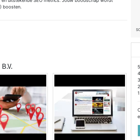
eik en uitstekende SEO metrics. Jouw boodschap wordt
O) boosten.
S
 B.V.
1
O
e