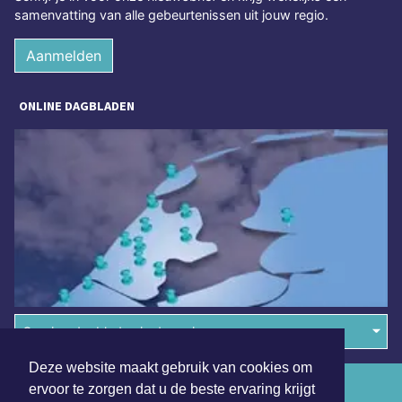
samenvatting van alle gebeurtenissen uit jouw regio.
Aanmelden
ONLINE DAGBLADEN
Overige dagbladen in de regio
Deze website maakt gebruik van cookies om
Algemene voorwaarden
ervoor te zorgen dat u de beste ervaring krijgt