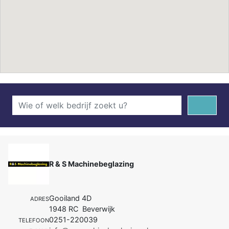
R & S Machinebeglazing
Gooiland 4D
ADRES
1948 RC Beverwijk
0251-220039
TELEFOON