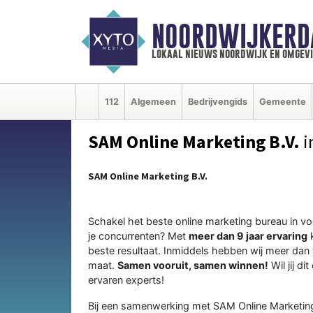
NOORDWIJKERD
lokaal nieuws noordwijk en omgev
112
Algemeen
Bedrijvengids
Gemeente
SAM Online Marketing B.V.
i
SAM Online Marketing B.V.
Schakel het beste online marketing bureau in vo
je concurrenten? Met
meer dan 9 jaar ervaring
k
beste resultaat. Inmiddels hebben wij meer dan
maat.
Samen vooruit, samen winnen!
Wil jij d
ervaren experts!
Bij een samenwerking met SAM Online Marketing