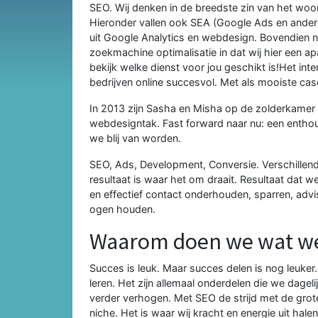
SEO. Wij denken in de breedste zin van het wo
Hieronder vallen ook SEA (Google Ads en andere 
uit Google Analytics en webdesign. Bovendien
zoekmachine optimalisatie in dat wij hier een a
bekijk welke dienst voor jou geschikt is!Het in
bedrijven online succesvol. Met als mooiste case
In 2013 zijn Sasha en Misha op de zolderkamer
webdesigntak. Fast forward naar nu: een enthous
we blij van worden.
SEO, Ads, Development, Conversie. Verschillend
resultaat is waar het om draait. Resultaat dat 
en effectief contact onderhouden, sparren, advi
ogen houden.
Waarom doen we wat w
Succes is leuk. Maar succes delen is nog leuker
leren. Het zijn allemaal onderdelen die we dage
verder verhogen. Met SEO de strijd met de grot
niche. Het is waar wij kracht en energie uit halen