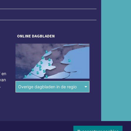
ONLINE DAGBLADEN
f en
van
.
Overige dagbladen in de regio