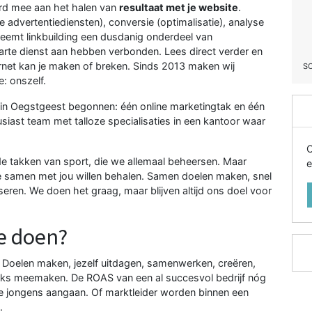
ord mee aan het halen van
resultaat met je website
.
advertentiediensten), conversie (optimalisatie), analyse
 neemt
linkbuilding
een dusdanig onderdeel van
parte dienst aan hebben verbonden. Lees direct verder en
ternet kan je maken of breken. Sinds 2013 maken wij
S
: onszelf.
 in Oegstgeest begonnen: één online marketingtak en één
iast team met talloze specialisaties in een kantoor waar
O
e takken van sport, die we allemaal beheersen. Maar
e
we samen met jou willen behalen. Samen doelen maken, snel
seren. We doen het graag, maar blijven altijd ons doel voor
e doen?
. Doelen maken, jezelf uitdagen, samenwerken, creëren,
lijks meemaken. De ROAS van een al succesvol bedrijf nóg
e jongens aangaan. Of marktleider worden binnen een
.