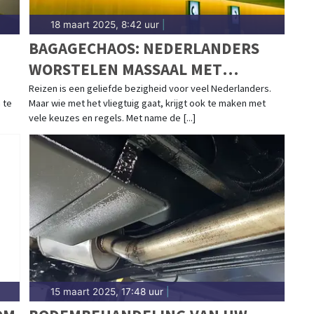
18 maart 2025, 8:42 uur
|
BAGAGECHAOS: NEDERLANDERS
WORSTELEN MASSAAL MET
RICHTLIJNEN
Reizen is een geliefde bezigheid voor veel Nederlanders.
 te
Maar wie met het vliegtuig gaat, krijgt ook te maken met
vele keuzes en regels. Met name de [...]
15 maart 2025, 17:48 uur
|