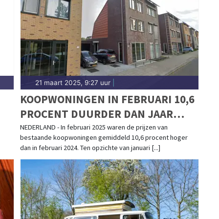
21 maart 2025, 9:27 uur
|
KOOPWONINGEN IN FEBRUARI 10,6
PROCENT DUURDER DAN JAAR
EERDER
NEDERLAND - In februari 2025 waren de prijzen van
bestaande koopwoningen gemiddeld 10,6 procent hoger
dan in februari 2024. Ten opzichte van januari [...]