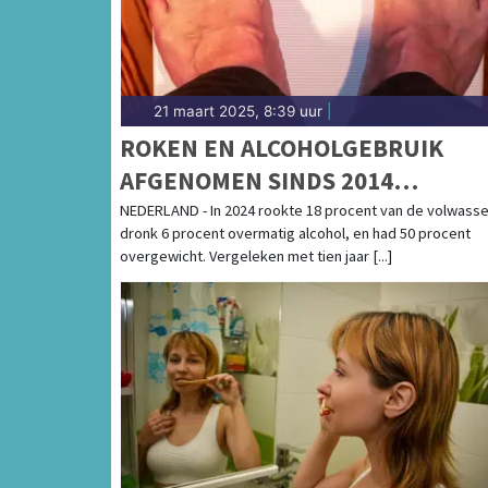
21 maart 2025, 8:39 uur
|
ROKEN EN ALCOHOLGEBRUIK
AFGENOMEN SINDS 2014
OVERGEWICHT GELIJK GEBLEVE
NEDERLAND - In 2024 rookte 18 procent van de volwass
dronk 6 procent overmatig alcohol, en had 50 procent
overgewicht. Vergeleken met tien jaar [...]