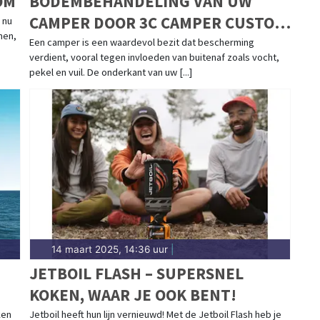
OM
BODEMBEHANDELING VAN UW
CAMPER DOOR 3C CAMPER CUSTOM
 nu
men,
CARE
Een camper is een waardevol bezit dat bescherming
verdient, vooral tegen invloeden van buitenaf zoals vocht,
pekel en vuil. De onderkant van uw [...]
14 maart 2025, 14:36 uur
|
JETBOIL FLASH – SUPERSNEL
KOKEN, WAAR JE OOK BENT!
ken
Jetboil heeft hun lijn vernieuwd! Met de Jetboil Flash heb je