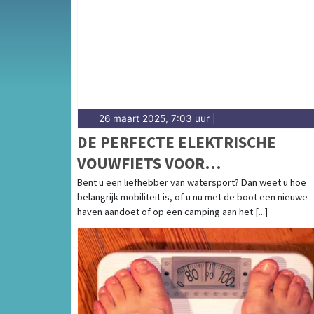
26 maart 2025, 7:03 uur
|
DE PERFECTE ELEKTRISCHE
VOUWFIETS VOOR
WATERSPORTLIEFHEBBERS
Bent u een liefhebber van watersport? Dan weet u hoe
belangrijk mobiliteit is, of u nu met de boot een nieuwe
haven aandoet of op een camping aan het [...]