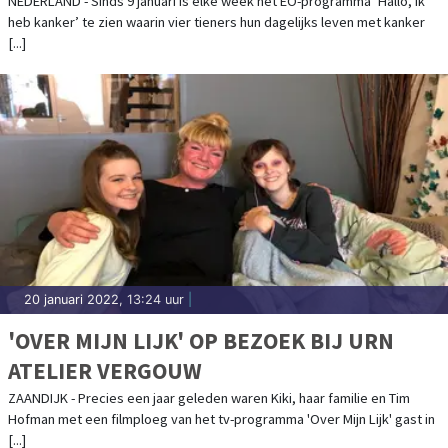
IK HEB KANKER’
NEDERLAND - Sinds 9 januari is elke week het EO-programma ‘Hallo, ik
heb kanker’ te zien waarin vier tieners hun dagelijks leven met kanker
[...]
20 januari 2022, 13:24 uur
|
'OVER MIJN LIJK' OP BEZOEK BIJ URN
ATELIER VERGOUW
ZAANDIJK - Precies een jaar geleden waren Kiki, haar familie en Tim
Hofman met een filmploeg van het tv-programma 'Over Mijn Lijk' gast in
[...]