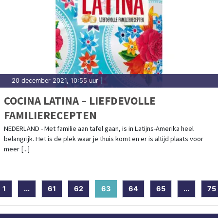
20 december 2021, 10:55 uur
|
COCINA LATINA – LIEFDEVOLLE
FAMILIERECEPTEN
NEDERLAND - Met familie aan tafel gaan, is in Latijns-Amerika heel
belangrijk. Het is de plek waar je thuis komt en er is altijd plaats voor
meer [...]
1
...
61
62
63
(current)
64
65
...
75