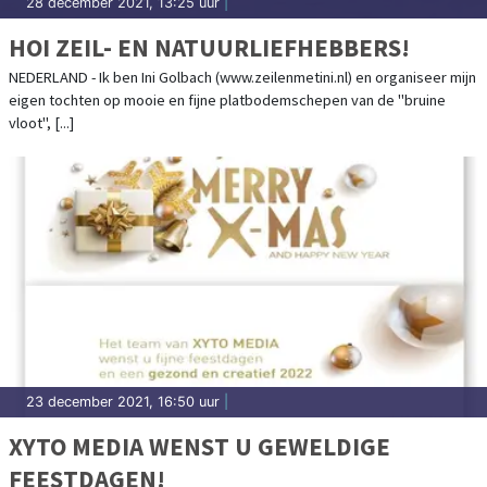
28 december 2021, 13:25 uur
|
HOI ZEIL- EN NATUURLIEFHEBBERS!
NEDERLAND - Ik ben Ini Golbach (www.zeilenmetini.nl) en organiseer mijn
eigen tochten op mooie en fijne platbodemschepen van de "bruine
vloot", [...]
23 december 2021, 16:50 uur
|
XYTO MEDIA WENST U GEWELDIGE
FEESTDAGEN!