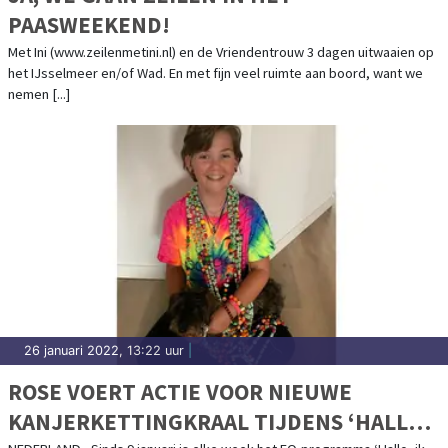
PAASWEEKEND!
Met Ini (www.zeilenmetini.nl) en de Vriendentrouw 3 dagen uitwaaien op
het IJsselmeer en/of Wad. En met fijn veel ruimte aan boord, want we
nemen [...]
26 januari 2022, 13:22 uur
|
ROSE VOERT ACTIE VOOR NIEUWE
KANJERKETTINGKRAAL TIJDENS ‘HALLO,