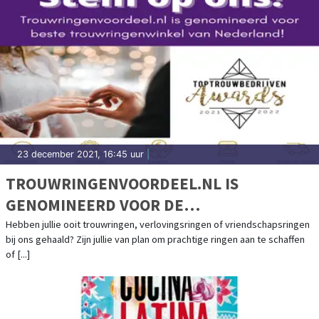
23 december 2021, 16:45 uur
|
TROUWRINGENVOORDEEL.NL IS
GENOMINEERD VOOR DE
TOPTROUWBEDRIJVEN AWARDS
Hebben jullie ooit trouwringen, verlovingsringen of vriendschapsringen
bij ons gehaald? Zijn jullie van plan om prachtige ringen aan te schaffen
2021/2022 IN DE CATEGORIE
of [...]
TROUWRINGEN!