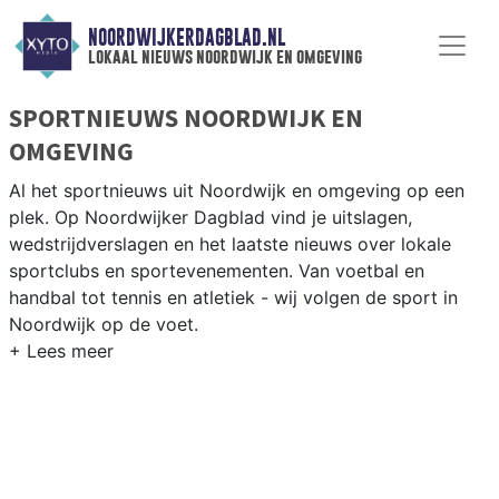
NOORDWIJKERDAGBLAD.NL
lokaal nieuws noordwijk en omgeving
SPORTNIEUWS NOORDWIJK EN
OMGEVING
Al het sportnieuws uit Noordwijk en omgeving op een
plek. Op Noordwijker Dagblad vind je uitslagen,
wedstrijdverslagen en het laatste nieuws over lokale
sportclubs en sportevenementen. Van voetbal en
handbal tot tennis en atletiek - wij volgen de sport in
Noordwijk op de voet.
LOKALE SPORT NOORDWIJK
Van VV Noordwijk en Noordwijkerhout tot surfen op het
Noordwijkse strand en fietsen langs de bollenvelden —
sport in Noordwijk heeft een kustkarakter. Blijf op de
hoogte van alle sportieve uitslagen en prestaties in