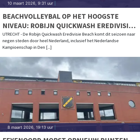
10 maart 2026, 9:31 uur
|
BEACHVOLLEYBAL OP HET HOOGSTE
NIVEAU: ROBIJN QUICKWASH EREDIVISIE
BEACH 2026 KOMT NAAR NEGEN STEDEN
UTRECHT - De Robijn Quickwash Eredivisie Beach komt dit seizoen naar
negen steden door heel Nederland, inclusief het Nederlandse
Kampioenschap in Den [...]
8 maart 2026, 19:13 uur
|