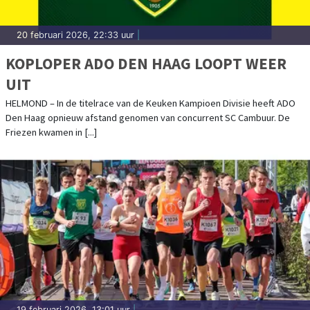
20 februari 2026, 22:33 uur
|
KOPLOPER ADO DEN HAAG LOOPT WEER
UIT
HELMOND – In de titelrace van de Keuken Kampioen Divisie heeft ADO
Den Haag opnieuw afstand genomen van concurrent SC Cambuur. De
Friezen kwamen in [...]
19 februari 2026, 13:01 uur
|