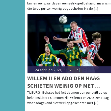
binnen een paar dagen een gelijkspel behaald, maar is 
die twee punten weinig opgeschoten. Na de [...]
24 februari 2021, 19:32 uur
|
WILLEM II EN ADO DEN HAAG
SCHIETEN WEINIG OP MET
GELIJKSPEL
TILBURG - Behalve het feit dat men een punt uitliep op
hekkensluiter FC Emmen zijn Willem II en ADO Den Haag
woensdagavond niet veel opgeschoten met [...]