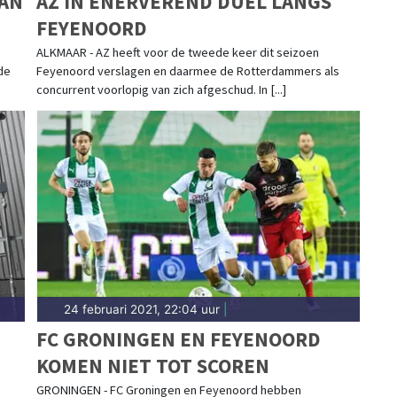
AAN
AZ IN ENERVEREND DUEL LANGS
FEYENOORD
ALKMAAR - AZ heeft voor de tweede keer dit seizoen
de
Feyenoord verslagen en daarmee de Rotterdammers als
concurrent voorlopig van zich afgeschud. In [...]
24 februari 2021, 22:04 uur
|
FC GRONINGEN EN FEYENOORD
KOMEN NIET TOT SCOREN
GRONINGEN - FC Groningen en Feyenoord hebben