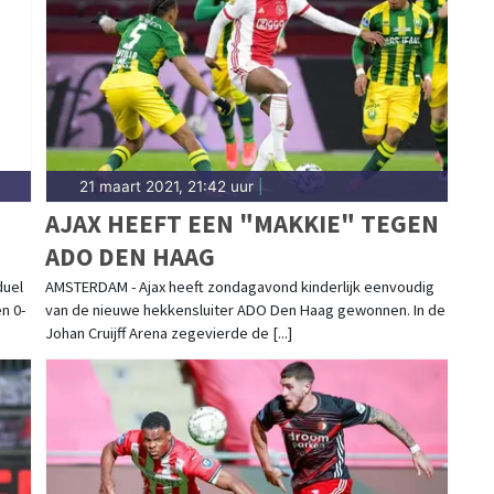
kustkarakter. Blijf op de hoogte van alle sportieve
21 maart 2021, 21:42 uur
|
AJAX HEEFT EEN "MAKKIE" TEGEN
ADO DEN HAAG
duel
AMSTERDAM - Ajax heeft zondagavond kinderlijk eenvoudig
n 0-
van de nieuwe hekkensluiter ADO Den Haag gewonnen. In de
Johan Cruijff Arena zegevierde de [...]