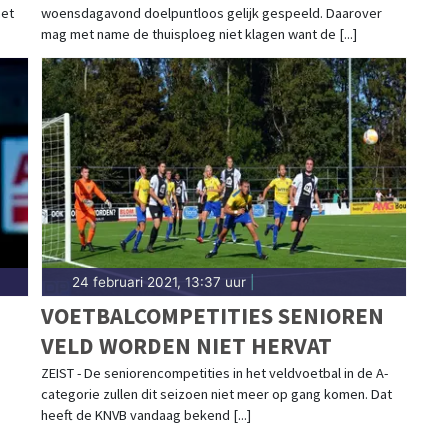
met
woensdagavond doelpuntloos gelijk gespeeld. Daarover
mag met name de thuisploeg niet klagen want de [...]
24 februari 2021, 13:37 uur
|
VOETBALCOMPETITIES SENIOREN
VELD WORDEN NIET HERVAT
ZEIST - De seniorencompetities in het veldvoetbal in de A-
categorie zullen dit seizoen niet meer op gang komen. Dat
heeft de KNVB vandaag bekend [...]