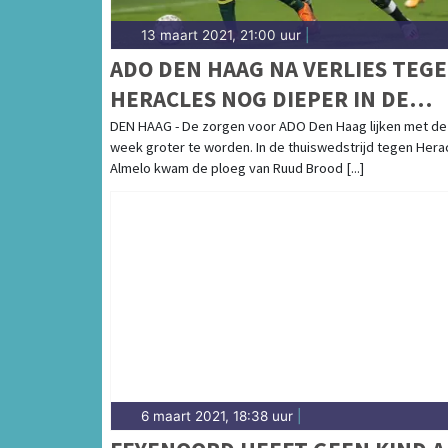
13 maart 2021, 21:00 uur
|
ADO DEN HAAG NA VERLIES TEG
HERACLES NOG DIEPER IN DE
ZORGEN
DEN HAAG - De zorgen voor ADO Den Haag lijken met de
week groter te worden. In de thuiswedstrijd tegen Hera
Almelo kwam de ploeg van Ruud Brood [...]
6 maart 2021, 18:38 uur
|