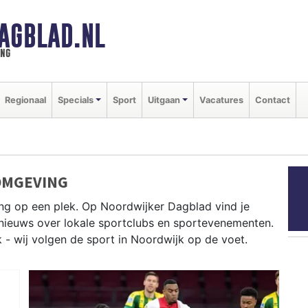
AGBLAD.NL
ing
Regionaal
Specials
Sport
Uitgaan
Vacatures
Contact
OMGEVING
ng op een plek. Op Noordwijker Dagblad vind je
e nieuws over lokale sportclubs en sportevenementen.
k - wij volgen de sport in Noordwijk op de voet.
rfen op het Noordwijkse strand en fietsen langs de