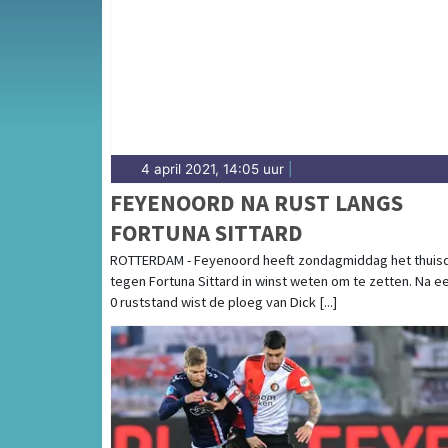
bollenvelden — sport in Noordwijk heeft een 
uitslagen en prestaties in Noordwijk.
4 april 2021, 14:05 uur
|
FEYENOORD NA RUST LANGS
FORTUNA SITTARD
ROTTERDAM - Feyenoord heeft zondagmiddag het thuis
tegen Fortuna Sittard in winst weten om te zetten. Na ee
0 ruststand wist de ploeg van Dick [...]