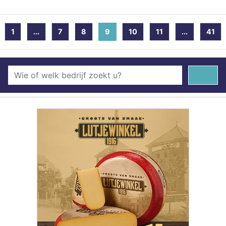
1
...
7
8
9
(current)
10
11
...
41