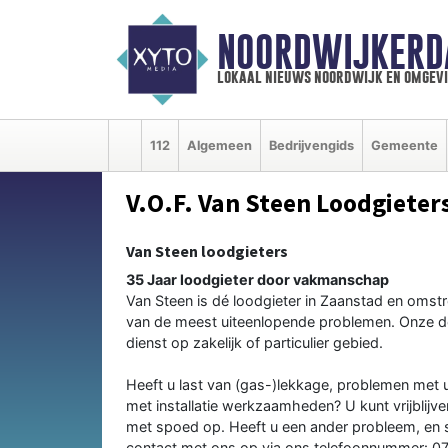
NOORDWIJKERD
lokaal nieuws noordwijk en omgev
112
Algemeen
Bedrijvengids
Gemeente
V.O.F. Van Steen Loodgieters
Van Steen loodgieters
35 Jaar loodgieter door vakmanschap
Van Steen is dé loodgieter in Zaanstad en omstr
van de meest uiteenlopende problemen. Onze d
dienst op zakelijk of particulier gebied.
Heeft u last van (gas-)lekkage, problemen met u
met installatie werkzaamheden? U kunt vrijblij
met spoed op. Heeft u een ander probleem, en 
contact met ons op via ons telefoonnummer: 0