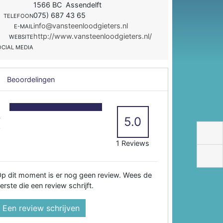
1566 BC Assendelft
075) 687 43 65
TELEFOON
info@vansteenloodgieters.nl
E-MAIL
http://www.vansteenloodgieters.nl/
WEBSITE
OCIAL MEDIA
Beoordelingen
5
4
5.0
3
2
1 Reviews
p dit moment is er nog geen review. Wees de
erste die een review schrijft.
Een review schrijven