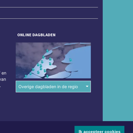
ONLINE DAGBLADEN
f en
van
.
Overige dagbladen in de regio
Ik accepteer cookies