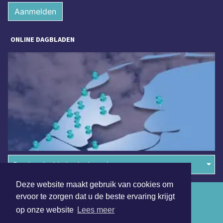
Aanmelden
ONLINE DAGBLADEN
Overige dagbladen in de regio
Deze website maakt gebruik van cookies om
Algemene voorwaarden
ervoor te zorgen dat u de beste ervaring krijgt
op onze website
Lees meer
Disclaimer