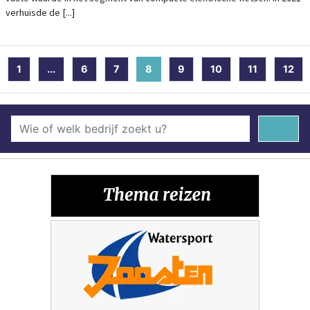
verhuisde de [...]
1
...
6
7
8
(current)
9
10
11
12