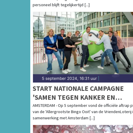
ZORGMEDEWERKER MAAR LIEFS
personeel blijft tegelijkertijd [...]
3,6 VACATURES
5 september 2024, 16:31 uur
|
START NATIONALE CAMPAGNE
'SAMEN TEGEN KANKER EN
HERSENZIEKTEN'
AMSTERDAM - Op 5 september vond de officiële aftrap p
van de 'Allergrootste Bingo Ooit' van de VriendenLoterij 
samenwerking met Amsterdam [...]