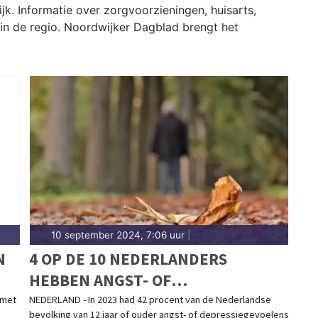
k. Informatie over zorgvoorzieningen, huisarts,
in de regio. Noordwijker Dagblad brengt het
10 september 2024, 7:06 uur
|
N
4 OP DE 10 NEDERLANDERS
HEBBEN ANGST- OF
DEPRESSIEGEVOELENS
 met
NEDERLAND - In 2023 had 42 procent van de Nederlandse
bevolking van 12 jaar of ouder angst- of depressiegevoelens