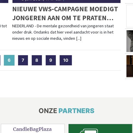
NIEUWE VWS-CAMPAGNE MOEDIGT
JONGEREN AAN OM TE PRATEN
OVER MENTALE GEZONDHEID
 tot
NEDERLAND - De mentale gezondheid van jongeren staat
onder druk. Ondanks dat hier veel aandacht voor is in het
nieuws en op sociale media, vinden [...]
6
(current)
7
8
9
10
ONZE
PARTNERS