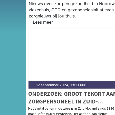
Nieuws over zorg en gezondheid in Noordwij
ziekenhuis, GGD en gezondheidsinitiatieven 
zorgnieuws bij jou thuis.
12 september 2024, 13:10 uur
|
ONDERZOEK: GROOT TEKORT AA
ZORGPERSONEEL IN ZUID-
HOLLAND, PER WERKZOEKENDE
Het aantal banen in de zorg is in Zuid-Holland sinds 1996
maar liefst 79,6% gestegen. Het aanbod aan nieuw