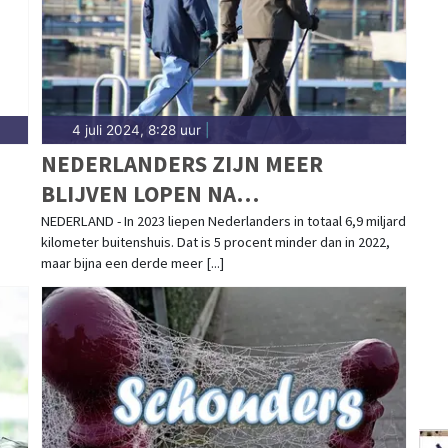
4 juli 2024, 8:28 uur
|
NEDERLANDERS ZIJN MEER
BLIJVEN LOPEN NA
CORONAPANDEMIE
NEDERLAND - In 2023 liepen Nederlanders in totaal 6,9 miljard
kilometer buitenshuis. Dat is 5 procent minder dan in 2022,
maar bijna een derde meer [...]