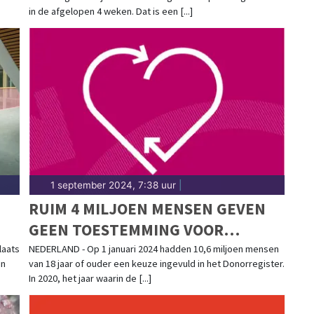
T
in de afgelopen 4 weken. Dat is een [...]
1 september 2024, 7:38 uur
|
RUIM 4 MILJOEN MENSEN GEVEN
GEEN TOESTEMMING VOOR
ORGAANDONATIE
laats
NEDERLAND - Op 1 januari 2024 hadden 10,6 miljoen mensen
in
van 18 jaar of ouder een keuze ingevuld in het Donorregister.
In 2020, het jaar waarin de [...]