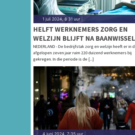
1 juli 2024, 8:31 uur
|
HELFT WERKNEMERS ZORG EN
WELZIJN BLIJFT NA BAANWISSEL
BINNEN BEDRIJFSTAK
NEDERLAND - De bedrijfstak zorg en welzijn heeft er in 
afgelopen zeven jaar ruim 220 duizend werknemers bij
gekregen. In die periode is de [...]
4 juni 2024, 7:35 uur
|