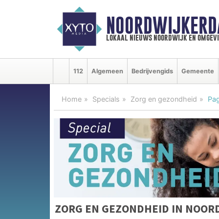
NOORDWIJKERD
lokaal nieuws noordwijk en omgev
112
Algemeen
Bedrijvengids
Gemeente
Home
Specials
Zorg en gezondheid
Pag
ZORG EN GEZONDHEID IN NOOR