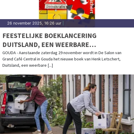
26 november 2025, 16:26 uur
|
FEESTELIJKE BOEKLANCERING
DUITSLAND, EEN WEERBARE
DEMOCRATIE? VAN HENK LETSCHERT IN
GOUDA - Aanstaande zaterdag 29 november wordt in De Salon van
Grand Café Central in Gouda het nieuwe boek van Henk Letschert,
GOUDA
Duitsland, een weerbare [...]