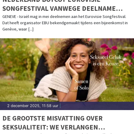
SONGFESTIVAL VANWEGE DEELNAME
ISRAËL
GENEVE - Israël mag in mei deelnemen aan het Eurovisie Songfestival.
Dat heeft organisator EBU bekendgemaakt tijdens een bijeenkomst in
Genève, waar [...]
2 december 2025, 11:58 uur
|
DE GROOTSTE MISVATTING OVER
SEKSUALITEIT: WE VERLANGEN