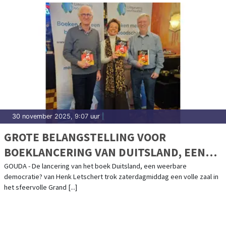
30 november 2025, 9:07 uur
|
GROTE BELANGSTELLING VOOR
BOEKLANCERING VAN DUITSLAND, EEN
WEERBARE DEMOCRATIE? VAN HENK
GOUDA - De lancering van het boek Duitsland, een weerbare
democratie? van Henk Letschert trok zaterdagmiddag een volle zaal in
LETSCHERT IN GOUDA
het sfeervolle Grand [...]