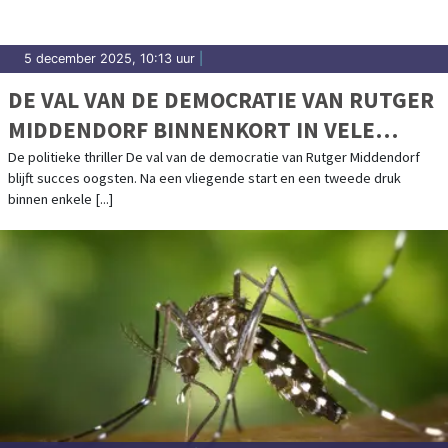
5 december 2025, 10:13 uur
|
DE VAL VAN DE DEMOCRATIE VAN RUTGER
MIDDENDORF BINNENKORT IN VELE
NEDERLANDSE BIBLIOTHEKEN
De politieke thriller De val van de democratie van Rutger Middendorf
blijft succes oogsten. Na een vliegende start en een tweede druk
binnen enkele [...]