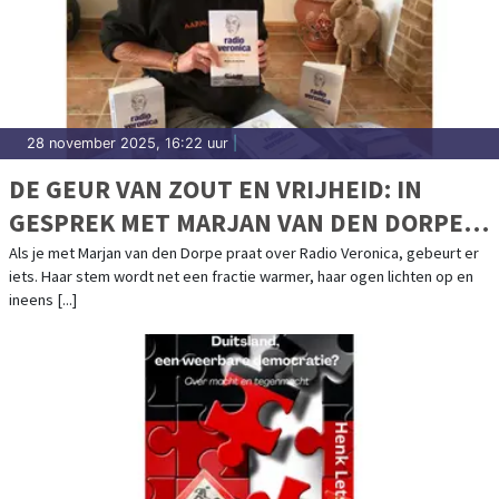
28 november 2025, 16:22 uur
|
DE GEUR VAN ZOUT EN VRIJHEID: IN
GESPREK MET MARJAN VAN DEN DORPE
OVER RADIO VERONICA, ANKER VAN MIJN
Als je met Marjan van den Dorpe praat over Radio Veronica, gebeurt er
iets. Haar stem wordt net een fractie warmer, haar ogen lichten op en
JEUGD
ineens [...]