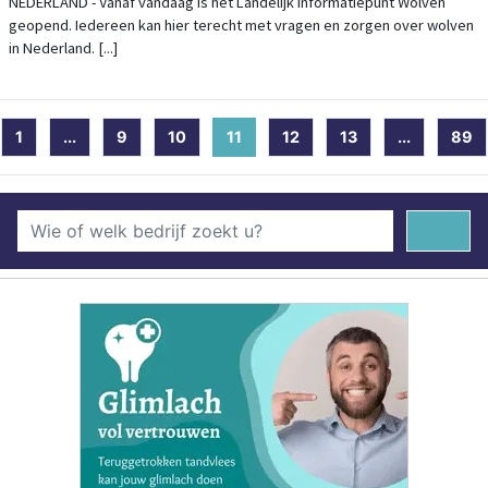
NEDERLAND - Vanaf vandaag is het Landelijk Informatiepunt Wolven
geopend. Iedereen kan hier terecht met vragen en zorgen over wolven
in Nederland. [...]
1
...
9
10
11
(current)
12
13
...
89