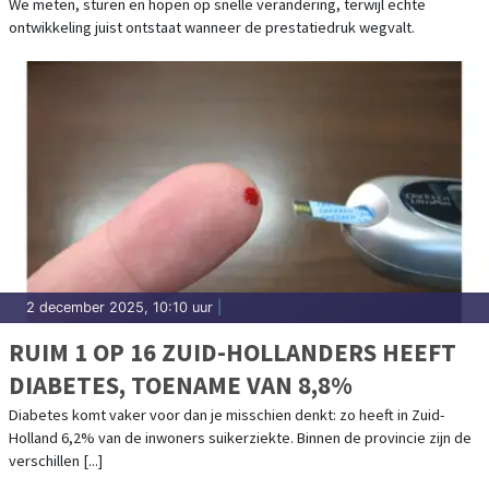
RESULTAAT, MAAR HET LICHAAM VRAAGT
We meten, sturen en hopen op snelle verandering, terwijl echte
ontwikkeling juist ontstaat wanneer de prestatiedruk wegvalt.
OM RUIMTE
2 december 2025, 10:10 uur
|
RUIM 1 OP 16 ZUID-HOLLANDERS HEEFT
DIABETES, TOENAME VAN 8,8%
Diabetes komt vaker voor dan je misschien denkt: zo heeft in Zuid-
Holland 6,2% van de inwoners suikerziekte. Binnen de provincie zijn de
verschillen [...]