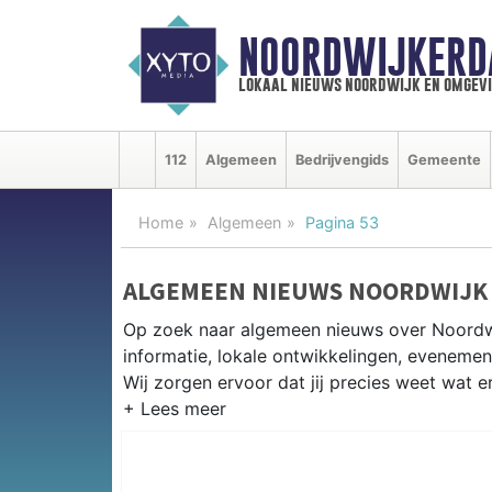
NOORDWIJKERD
lokaal nieuws noordwijk en omgev
112
Algemeen
Bedrijvengids
Gemeente
Home
Algemeen
Pagina 53
ALGEMEEN NIEUWS NOORDWIJK
Op zoek naar algemeen nieuws over Noordwi
informatie, lokale ontwikkelingen, eveneme
Wij zorgen ervoor dat jij precies weet wat er
PRAKTISCHE INFORMATIE NOOR
Van werkzaamheden op de N206 tot eveneme