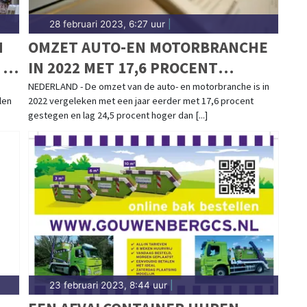
28 februari 2023, 6:27 uur
|
N
OMZET AUTO-EN MOTORBRANCHE
 IN
IN 2022 MET 17,6 PROCENT
GESTEGEN
NEDERLAND - De omzet van de auto- en motorbranche is in
len
2022 vergeleken met een jaar eerder met 17,6 procent
gestegen en lag 24,5 procent hoger dan [...]
23 februari 2023, 8:44 uur
|