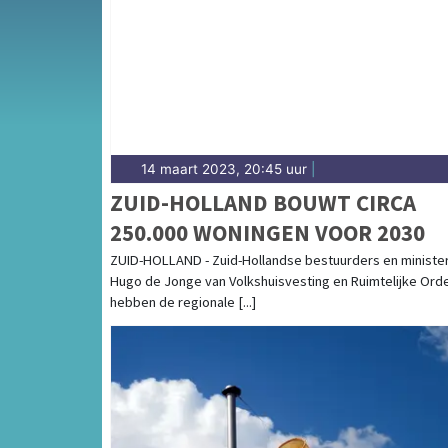
voor de Noordhollandse kustgemeente Noor
14 maart 2023, 20:45 uur
|
ZUID-HOLLAND BOUWT CIRCA
250.000 WONINGEN VOOR 2030
ZUID-HOLLAND - Zuid-Hollandse bestuurders en ministe
Hugo de Jonge van Volkshuisvesting en Ruimtelijke Ord
hebben de regionale [...]