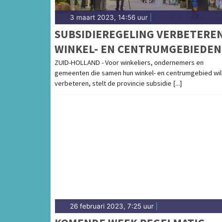
3 maart 2023, 14:56 uur
|
SUBSIDIEREGELING VERBETERE
WINKEL- EN CENTRUMGEBIEDEN
ZUID-HOLLAND OPENGESTELD
ZUID-HOLLAND - Voor winkeliers, ondernemers en
gemeenten die samen hun winkel- en centrumgebied wil
verbeteren, stelt de provincie subsidie [...]
26 februari 2023, 7:25 uur
|