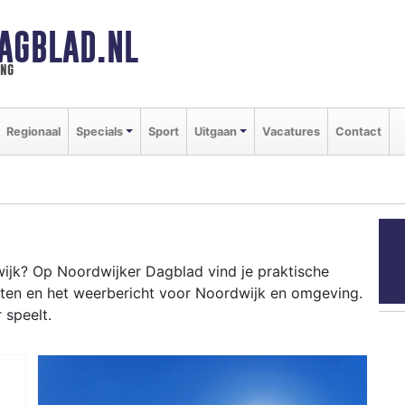
AGBLAD.NL
ing
Regionaal
Specials
Sport
Uitgaan
Vacatures
Contact
jk? Op Noordwijker Dagblad vind je praktische
nten en het weerbericht voor Noordwijk en omgeving.
 speelt.
DWIJK
nten als de bloemencorso en het weersbericht