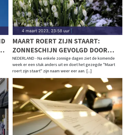
4 maart 2023, 23:58 uur
|
ND
MAART ROERT ZIJN STAART:
ND
ZONNESCHIJN GEVOLGD DOOR
(WINTERSE) BUIEN
NEDERLAND - Na enkele zonnige dagen ziet de komende
week er een stuk anders uit en doet het gezegde "Maart
roert zijn staart" zijn naam weer eer aan. [...]