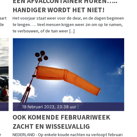
EEN AFVALCONTAINER HUREN…..
HANDIGER WORDT HET NIET!
aart
Het voorjaar staat weer voor de deur, en de dagen beginnen
 de
te lengen….. Veel mensen krijgen weer zin om op te ruimen,
te verbouwen, of de tuin weer [...]
18 februari 2023, 23:38 uur
|
OOK KOMENDE FEBRUARIWEEK
ZACHT EN WISSELVALLIG
r
NEDERLAND - Op enkele koude nachten na verloopt februari