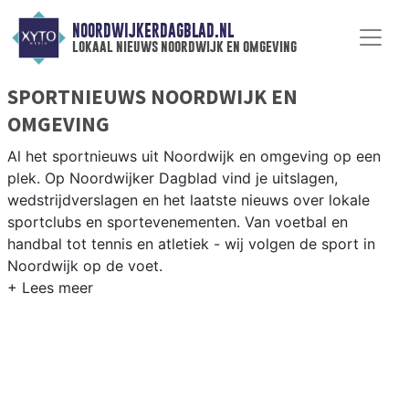
NOORDWIJKERDAGBLAD.NL
lokaal nieuws noordwijk en omgeving
SPORTNIEUWS NOORDWIJK EN
OMGEVING
Al het sportnieuws uit Noordwijk en omgeving op een
plek. Op Noordwijker Dagblad vind je uitslagen,
wedstrijdverslagen en het laatste nieuws over lokale
sportclubs en sportevenementen. Van voetbal en
handbal tot tennis en atletiek - wij volgen de sport in
Noordwijk op de voet.
LOKALE SPORT NOORDWIJK
Van VV Noordwijk en Noordwijkerhout tot surfen op het
Noordwijkse strand en fietsen langs de bollenvelden —
sport in Noordwijk heeft een kustkarakter. Blijf op de
hoogte van alle sportieve uitslagen en prestaties in