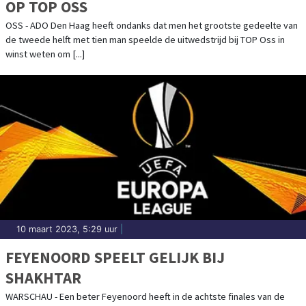
OP TOP OSS
OSS - ADO Den Haag heeft ondanks dat men het grootste gedeelte van
de tweede helft met tien man speelde de uitwedstrijd bij TOP Oss in
winst weten om [...]
10 maart 2023, 5:29 uur
|
FEYENOORD SPEELT GELIJK BIJ
SHAKHTAR
WARSCHAU - Een beter Feyenoord heeft in de achtste finales van de