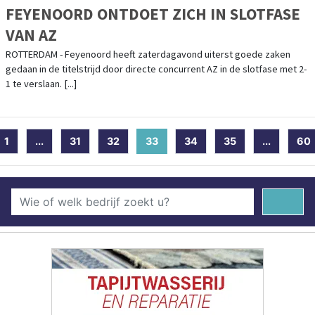
FEYENOORD ONTDOET ZICH IN SLOTFASE
VAN AZ
ROTTERDAM - Feyenoord heeft zaterdagavond uiterst goede zaken
gedaan in de titelstrijd door directe concurrent AZ in de slotfase met 2-
1 te verslaan. [...]
1
...
31
32
33
(current)
34
35
...
60