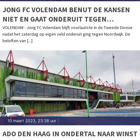
JONG FC VOLENDAM BENUT DE KANSEN
NIET EN GAAT ONDERUIT TEGEN
NOORDWIJK
VOLENDAM - Jong FC Volendam blijft voorlaatste in de Tweede Divisie
nadat het zaterdag op eigen veld onderuit ging tegen Noordwijk. De
beloften van [...]
10 maart 2023, 23:38 uur
|
ADO DEN HAAG IN ONDERTAL NAAR WINST